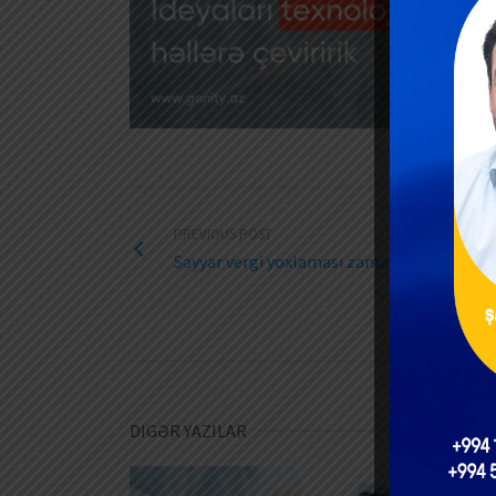
PREVIOUS POST
Səyyar vergi yoxlaması zamanı ekspert və y
Fizik
DIGƏR YAZILAR