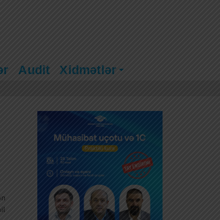
ər
Audit
Xidmətlər
ən
il