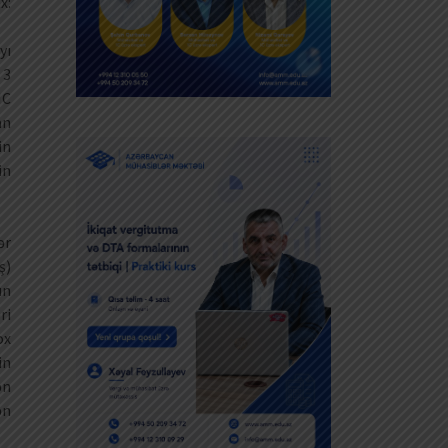
:
yı
 3
MC
an
in
in
ər
ş)
un
ri
ox
in
ən
ən