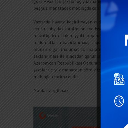
görə – vəzifəli şəxslər üç yüz manatdan altı y
beş yüz manatadək məbləğdə cərimə edilir.
Vaxtında həyata keçirilməyən auditə görə isə İ
uçotu subyekti tərəfindən maliyyə hesabatların
müvafiq icra hakimiyyəti orqanının müəyyən 
məlumatların hazırlanması, təqdim olunması,
olunan digər məlumat formalarında informasiya
saxlanılması ilə əlaqədar qanunla müəyyən ed
Azərbaycan Respublikası Qanununun tələblərinə
şəxslər üç yüz manatdan dörd yüz manatadək m
məbləğdə cərimə edilir.
Mənbə: vergiler.az