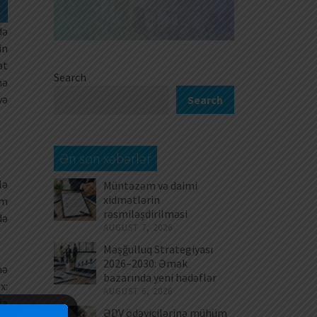
də
in
at
Search
mə
yə
Search
Ən son xəbərlər
lə
Müntəzəm və daimi
xidmətlərin
im
rəsmiləşdirilməsi
də
AUGUST 7, 2026
Məşğulluq Strategiyası
2026–2030: Əmək
nə
bazarında yeni hədəflər
x:
AUGUST 6, 2026
ğa
ƏDV ödəyicilərinə mühüm