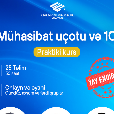
üz manatadək məbləğdə, hüquqi şəxslər min beş yüz manatdan iki m
nzibati Xətalar Məcəlləsinin 462.1-ci maddəsinə əsasən Mühasib
ın və birləşdirilmiş (konsolidə edilmiş) maliyyə hesabatlarının 
etdiyi orqana (quruma) təqdim edilməli olan digər hesabat 
 dərc edilməsi, o cümlədən hesabatlarda və qanuna əsasən təl
 və göstəricilərin əks etdirilməsi, həmçinin, uçot sənədlərin
ilmiş qaydaların pozulmasına, habelə “Mühasibat uçotu haqqınd
 uyğun olaraq mühasibat uçotunun aparılmamasına görə – vəzifə
əbləğdə, hüquqi şəxslər min beş yüz manatdan iki min manatad