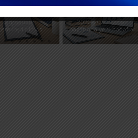
ntəzəm və daimi
Məşğulluq Strategiyası
xidmətlərin
2026–2030: Əmək
əsmiləşdirilməsi
bazarında yeni hədəflər