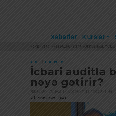
Xəbərlər
Kurslar
HOME
»
VERGI
»
XƏBƏRLƏR
»
İCBARI AUDITLƏ BAĞLI YANLI
|
AUDIT
XƏBƏRLƏR
İcbari auditlə 
nəyə gətirir?
FEBRUARY 17, 2023
BY
ACCOUNTING ACCOUNTING
Post Views:
1,841