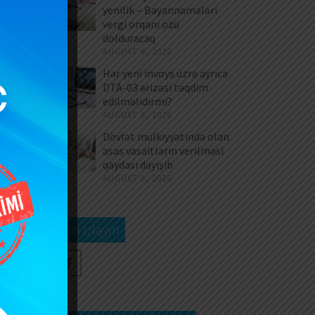
in
yenilik – Bəyannamələri
vergi orqanı özü
dolduracaq
AUGUST 6, 2026
at
və
Hər yeni invoys üzrə ayrıca
DTA-03 ərizəsi təqdim
və
edilməlidirmi?
əb
AUGUST 6, 2026
in
Dövlət mülkiyyətində olan
a”
əsas vəsaitlərin verilməsi
li
qaydası dəyişib
ək
AUGUST 5, 2026
Bizi izləyin