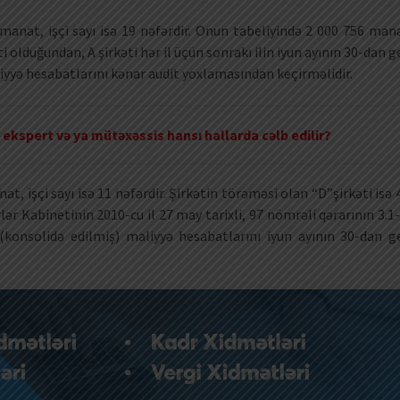
5 manat, işçi sayı isə 19 nəfərdir. Onun tabeliyində 2 000 756 man
ti olduğundan, A şirkəti hər il üçün sonrakı ilin iyun ayının 30-dan g
iyyə hesabatlarını kənar audit yoxlamasından keçirməlidir.
ekspert və ya mütəxəssis hansı hallarda cəlb edilir?
anat, işçi sayı isə 11 nəfərdir. Şirkətin törəməsi olan “D”şirkəti isə 
lər Kabinetinin 2010-cu il 27 may tarixli, 97 nömrəli qərarının 3.1-
ş (konsolidə edilmiş) maliyyə hesabatlarını iyun ayının 30-dan g