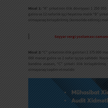
Misal 1:
“A” şirkətinin illik dövriyyəsi 1 250 05
gəlirə və 12 nəfərlik işçi heyətinə malik “B” şirkə
olmayaraq birləşdirilmiş (konsolidə edilmiş) mal
Səyyar vergi yoxlaması zamanı 
Misal 2:
“C” şirkətinin illik gəlirləri 1 375 000 m
000 manat gəlirə və 2 nəfər işçiyə sahibdir. Nazir
bəndinə əsasən, “C” şirkəti illik birləşdirilmi
olmayaraq təqdim etməlidir.