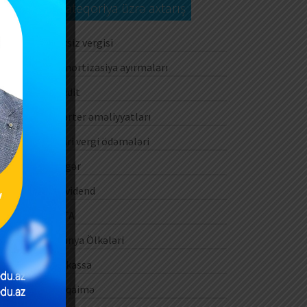
Kateqoriya üzrə axtarış
Aksiz vergisi
Amortizasiya ayırmaları
Audit
Barter əməliyyatları
Cari vergi ödəmələri
Digər
Dividend
DTA
Dünya Ölkələri
E-kassa
E-qaimə