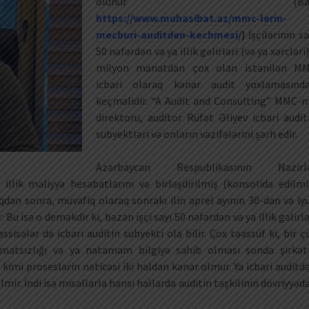
olunur (Bax
https://www.muhasibat.az/mmc-lerin-
mecburi-auditden-kechmesi/
)
İşçilərinin sa
50 nəfərdən və ya illik gəlirləri (və ya xərcləri)
milyon manatdan çox olan istənilən M
icbari olaraq kənar audit yoxlamasınd
keçməlidir. “A Audit and Consulting” MMC-n
direktoru, auditor Rüfət Əliyev icbari audit
subyektləri və onların vəzifələrini şərh edir.
Azərbaycan Respublikasının Nazirl
 illik maliyyə hesabatlarını və birləşdirilmiş (konsolidə edilmi
dan sonra, müvafiq olaraq sonrakı ilin aprel ayının 30-dan və iy
u isə o deməkdir ki, bəzən işçi sayı 50 nəfərdən və ya illik gəlirlə
isələr də icbari auditin subyekti ola bilir. Çox təəssüf ki, bir ç
matsızlığı və ya natamam bilgiyə sahib olması sonda şirkət
 kimi proseslərin nəticəsi iki haldan kənar olmur. Ya icbari auditd
dilmir. İndi isə misallarla hansı hallarda auditin təşkilinin dövriyyəd