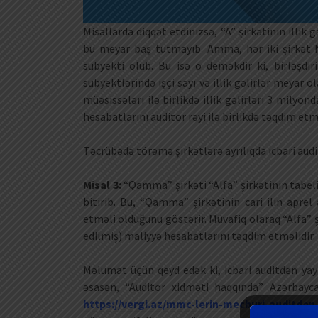
Misallarda diqqət etdinizsə, “A” şirkətinin illik
bu meyar baş tutmayıb. Amma, hər iki şirkət Na
subyekti olub. Bu isə o deməkdir ki, birləşdir
subyektlərində işçi sayı və illik gəlirlər meyar o
müəsissələri ilə birlikdə illik gəlirləri 3 milyo
hesabatlarını auditor rəyi ilə birlikdə təqdim etm
Təcrübədə törəmə şirkətlərə ayrılıqda icbari audit
Misal 3:
“Qamma” şirkəti “Alfa” şirkətinin tabeliy
bitirib. Bu, “Qamma” şirkətinin cari ilin aprel
etməli olduğunu göstərir. Müvafiq olaraq “Alfa” ş
edilmiş) maliyyə hesabatlarını təqdim etməlidir.
Məlumat üçün qeyd edək ki, icbari auditdən yay
əsasən, “Auditor xidməti haqqında” Azərbayc
https://vergi.az/mmc-lerin-mecburi-auditden