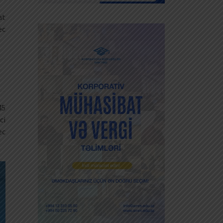
at
ec
45
ci
ec