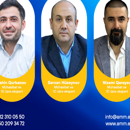
a mütəxəssis hansı hallarda cəlb edilir?
NEXT POST
i şəxsə icarə haqqını ödəyən şəxsin hansı vergi öhdəliyi yaranır?