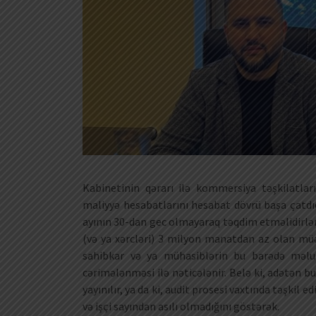
Kabinetinin qərarı ilə kommersiya təşkilatları
maliyyə hesabatlarını hesabat dövrü başa çatdıq
ayının 30-dan gec olmayaraq təqdim etməlidirlər. B
(və ya xərcləri) 3 milyon manatdan az olan müəss
sahibkar və ya mühasiblərin bu barədə məlu
cərimələnməsi ilə nəticələnir. Belə ki, adətən bu
yayınılır, ya da ki, audit prosesi vaxtında təşkil e
və işçi sayından asılı olmadığını göstərək.