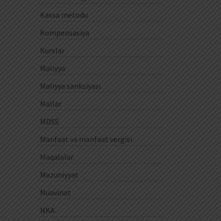
Kassa metodu
Kompensasiya
Kurslar
Maliyyə
Maliyyə sanksiyası
Mallar
MDSS
Mənfəət və mənfəət vergisi
Məqalələr
Məzuniyyət
Müavinət
NKA