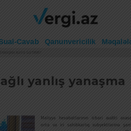
Sual-Cavab
Qanunvericilik
Məqaləl
Ş YANAŞMA NƏYƏ GƏTIRIR?
bağlı yanlış yanaşma
Maliyyə hesabatlarının icbari auditi əsas
orta və iri sahibkarlıq subyektlərinə şam