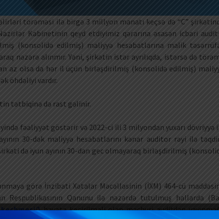
 gəlirləri törəməsi ilə birgə 3 millyon manatı keçsə də “C” şirkətin
zirlər Kabinetinin qeyd etdiyimiz qərarına əsasən icbari audit
ilmiş (konsolidə edilmiş) maliyyə hesabatlarına malik təsərrüf
laraq nəzərə alınmır. Yəni, şirkətin istər ayrılıqda, istərsə də törə
ndan az olsa da hər il üçün birləşdirilmiş (konsolidə edilmiş) maliy
ək öhdəliyi vardır.
in tətbiqinə də rast gəlinir.
ində fəaliyyət göstərir və 2022-ci ili 3 milyondan yuxarı dövriyyə i
 ayının 30-dək maliyyə hesabatlarını kənar auditor rəyi ilə təqd
irkəti də iyun ayının 30-dan gec olmayaraq birləşdirilmiş (konsoli
ınmaya görə İnzibati Xətalar Məcəlləsinin (İXM) 464-cü maddəsi
an Respublikasının Qanunu ilə nəzərdə tutulmuş hallarda (Ba
-kechmesi/)
həyata keçirilməli olan məcburi auditdən yayınma