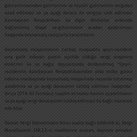
göstərilməsindən gəlirlərinin və royalti gəlirlərinin vergidən
azad edilməsi və ya aşağı dərəcə ilə vergiyə cəlb edilməsi
Azərbaycan Respublikası ilə digər dövlətlər arasında
bağlanılmış ikiqat vergitutmanın aradan qaldırılması
haqqında beynəlxalq sazişlərlə tənzimlənir.
Beynəlxalq müqavilələrin tətbiqi məqsədilə qeyri-rezident
ona gəlir ödəyən şəxsin uçotda olduğu vergi orqanına
elektron və ya kağız daşıyıcısında doldurulmuş “Qeyri-
rezidentin Azərbaycan Respublikasından əldə etdiyi gəlirə
ödəmə mənbəyində beynəlxalq müqavilədə nəzərdə tutulmuş
azadolma və ya aşağı dərəcənin tətbiq edilməsi haqqında”
Ərizə (DTA-03 forması) təqdim etməklə həmin azadolmanın
və ya aşağı vergi dərəcəsinin tətbiq edilməsi ilə bağlı müraciət
edə bilər.
Dövlət Vergi Xidmətindən ikinci sualla bağlı bildirilib ki, Vergi
Məcəlləsinin 168.1.5-ci maddəsinə əsasən, daşınan əmlakın