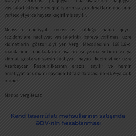
icarəyə verilməsi (nəqliyyat müəssisələrinin nəqliyyat
vasitələri istisna olmaqla) işlərin və ya xidmətlərin alıcısının
yerləşdiyi yerdə həyata keçirilmiş sayılır.
Müəssisə nəqliyyat müəssisəsi olduğu halda qeyri-
rezidentlərə nəqliyyat vasitələrinin icarəyə verilməsi üzrə
xidmətlərin göstərildiyi yer Vergi Məcəlləsinin 168.1.6-cı
maddəsinin müddəalarına əsasən işi yerinə yetirən və ya
xidmət göstərən şəxsin fəaliyyəti həyata keçirdiyi yer üzrə
Azərbaycan Respublikasının ərazisi sayılır və həmin
əməliyyatlar ümumi qaydada 18 faiz dərəcəsi ilə ƏDV-yə cəlb
olunur.
Mənbə: vergiler.az
Kənd təsərrüfatı məhsullarının satışında
ƏDV-nin hesablanması