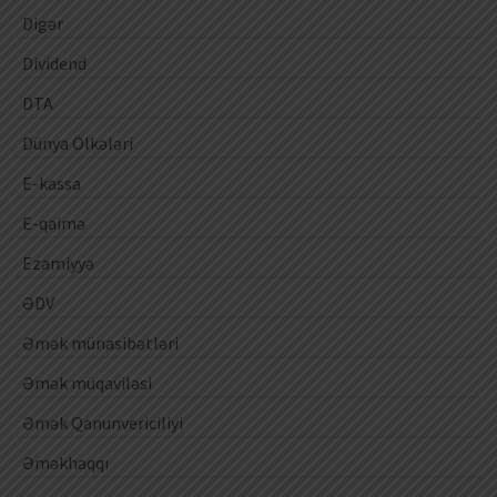
Digər
Dividend
DTA
Dünya Ölkələri
E-kassa
E-qaimə
Ezamiyyə
ƏDV
Əmək münasibətləri
Əmək müqaviləsi
Əmək Qanunvericiliyi
Əməkhaqqı