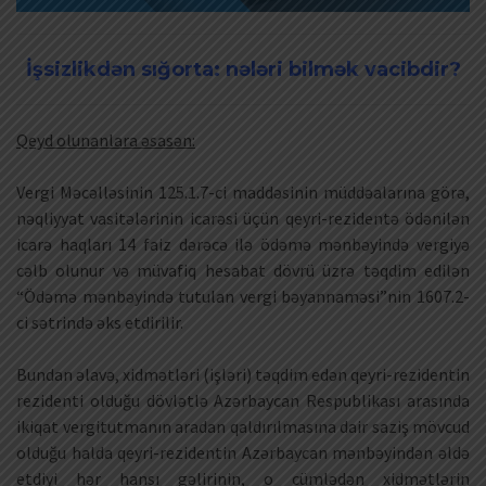
İşsizlikdən sığorta: nələri bilmək vacibdir?
Qeyd olunanlara əsasən:
Vergi Məcəlləsinin 125.1.7-ci maddəsinin müddəalarına görə,
nəqliyyat vasitələrinin icarəsi üçün qeyri-rezidentə ödənilən
icarə haqları 14 faiz dərəcə ilə ödəmə mənbəyində vergiyə
cəlb olunur və müvafiq hesabat dövrü üzrə təqdim edilən
“Ödəmə mənbəyində tutulan vergi bəyannaməsi”nin 1607.2-
ci sətrində əks etdirilir.
Bundan əlavə, xidmətləri (işləri) təqdim edən qeyri-rezidentin
rezidenti olduğu dövlətlə Azərbaycan Respublikası arasında
ikiqat vergitutmanın aradan qaldırılmasına dair saziş mövcud
olduğu halda qeyri-rezidentin Azərbaycan mənbəyindən əldə
etdiyi hər hansı gəlirinin, o cümlədən xidmətlərin