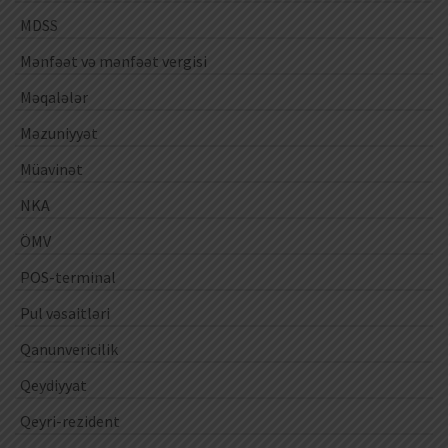
MDSS
Mənfəət və mənfəət vergisi
Məqalələr
Məzuniyyət
Müavinət
NKA
ÖMV
POS-terminal
Pul vəsaitləri
Qanunvericilik
Qeydiyyat
Qeyri-rezident