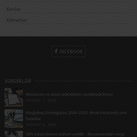
Xərclər
Xidmətlər
FACEBOOK
XƏBƏRLƏR
Müntəzəm və daimi xidmətlərin rəsmiləşdirilməsi
AUGUST 7, 2026
Məşğulluq Strategiyası 2026–2030: Əmək bazarında yeni
hədəflər
AUGUST 6, 2026
ƏDV ödəyicilərinə mühüm yenilik – Bəyannamələri vergi