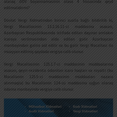
alaraq ƏDV bəyannaməsinin əlavə 4 hissəsində qeyd
edilməlidirmi?
Dövlət Vergi Xidmətindən birinci sualla bağlı bildirilib ki,
Vergi Məcəlləsinin 13.2.16.11-ci maddəsinə əsasən,
Azərbaycan Respublikasında istifadə edilən daşınar əmlakın
icarəyə verilməsindən əldə edilən gəlir Azərbaycan
mənbəyindən gəlirə aid edilir və bu gəlir Vergi Məcəlləsi ilə
müəyyən edilmiş qaydada vergiyə cəlb olunur.
Vergi Məcəlləsinin 125.1.7-ci maddəsinin müddəalarına
əsasən, qeyri-rezidentə ödənilən icarə haqları və royalti (bu
Məcəllənin 125.5-ci maddəsinin müddəaları nəzərə
alınmaqla) bu Məcəllənin 124-cü maddəsinə uyğun olaraq
ödəmə mənbəyində vergiyə cəlb olunur.