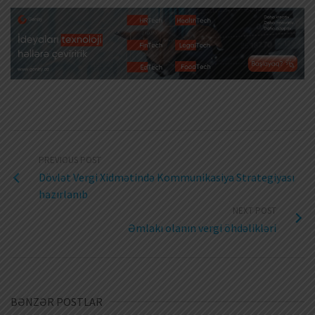
PREVIOUS POST
Dövlət Vergi Xidmətində Kommunikasiya Strategiyası
hazırlanıb
NEXT POST
Əmlakı olanın vergi öhdəlikləri
BƏNZƏR POSTLAR