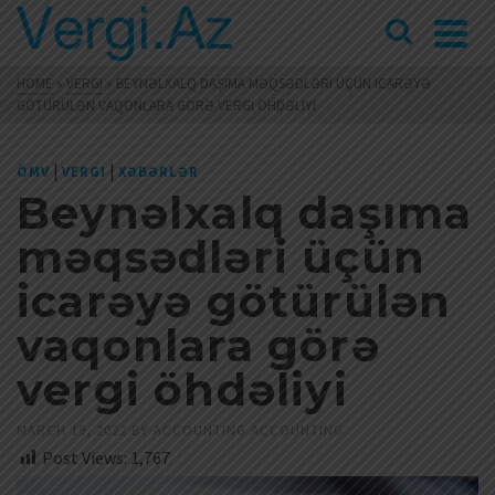
HOME
»
VERGI
»
BEYNƏLXALQ DAŞIMA MƏQSƏDLƏRI ÜÇÜN ICARƏYƏ
GÖTÜRÜLƏN VAQONLARA GÖRƏ VERGI ÖHDƏLIYI
|
|
ÖMV
VERGI
XƏBƏRLƏR
Beynəlxalq daşıma
məqsədləri üçün
icarəyə götürülən
vaqonlara görə
vergi öhdəliyi
MARCH 19, 2022
BY
ACCOUNTING ACCOUNTING
Post Views:
1,767