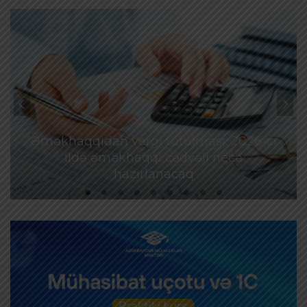
Əməkhaqqıdan vergi tutulması: 2026-cı
ildə əməkhaqqı cədvəli necə
hazırlanacaq