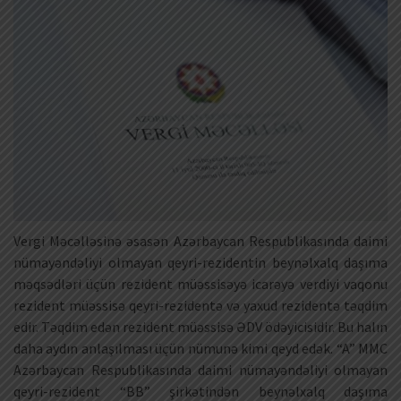
Vergi Məcəlləsinə əsasən Azərbaycan Respublikasında daimi
nümayəndəliyi olmayan qeyri-rezidentin beynəlxalq daşıma
məqsədləri üçün rezident müəssisəyə icarəyə verdiyi vaqonu
rezident müəssisə qeyri-rezidentə və yaxud rezidentə təqdim
edir. Təqdim edən rezident müəssisə ƏDV ödəyicisidir. Bu halın
daha aydın anlaşılması üçün nümunə kimi qeyd edək. “A” MMC
Azərbaycan Respublikasında daimi nümayəndəliyi olmayan
qeyri-rezident “BB” şirkətindən beynəlxalq daşıma