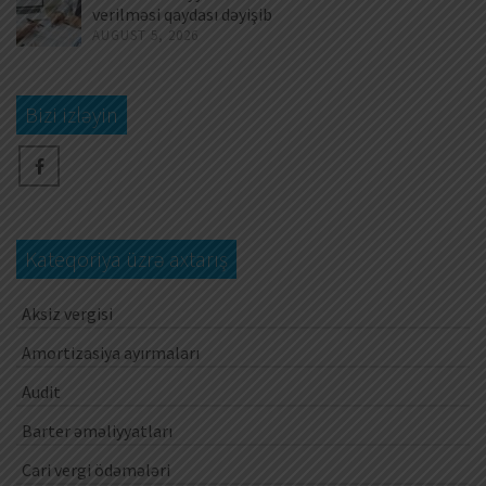
verilməsi qaydası dəyişib
AUGUST 5, 2026
Bizi izləyin
Kateqoriya üzrə axtarış
Aksiz vergisi
Amortizasiya ayırmaları
Audit
Barter əməliyyatları
Cari vergi ödəmələri