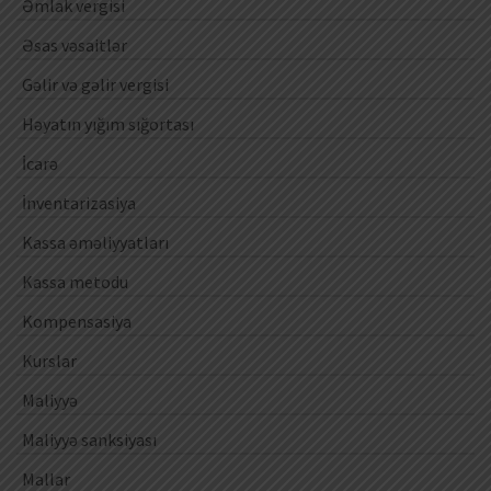
Əmlak vergisi
Əsas vəsaitlər
Gəlir və gəlir vergisi
Həyatın yığım sığortası
İcarə
İnventarizasiya
Kassa əməliyyatları
Kassa metodu
Kompensasiya
Kurslar
Maliyyə
Maliyyə sanksiyası
Mallar