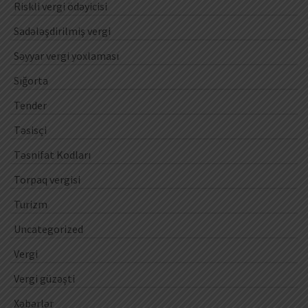
Riskli vergi ödəyicisi
Sadələşdirilmiş vergi
Səyyar vergi yoxlaması
Sığorta
Tender
Təsisçi
Təsnifat Kodları
Torpaq vergisi
Turizm
Uncategorized
Vergi
Vergi güzəşti
Xəbərlər