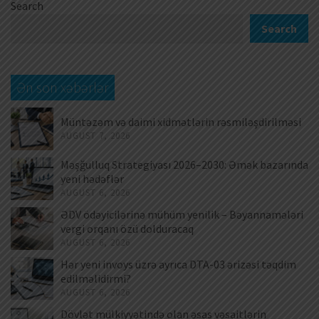
Search
Search
Ən son xəbərlər
Müntəzəm və daimi xidmətlərin rəsmiləşdirilməsi
AUGUST 7, 2026
Məşğulluq Strategiyası 2026–2030: Əmək bazarında
yeni hədəflər
AUGUST 6, 2026
ƏDV ödəyicilərinə mühüm yenilik – Bəyannamələri
vergi orqanı özü dolduracaq
AUGUST 6, 2026
Hər yeni invoys üzrə ayrıca DTA-03 ərizəsi təqdim
edilməlidirmi?
AUGUST 6, 2026
Dövlət mülkiyyətində olan əsas vəsaitlərin