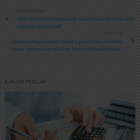
PREVIOUS POST
ƏDV ödəyicisi olmayan vergi ödəyicisi əvvəlki tarixə ƏDV
ödəyicisi ola bilərmi?
NEXT POST
Operativ vergi nəzarəti zamanı götürülmüş sənədlər
səyyar yoxlama zamanı əsas kimi istifadə edilə bilər?
BƏNZƏR POSTLAR