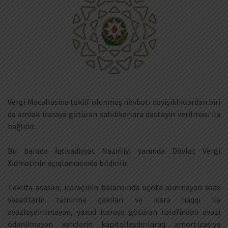
Vergi Məcəlləsinə təklif olunmuş növbəti dəyişikliklərdən biri
də əmlak icarəyə götürən sahibkarlara dəstəyin verilməsi ilə
bağlıdır.
Bu barədə İqtisadiyyat Nazirliyi yanında Dövlət Vergi
Xidmətinin açıqlamasında bildirilir.
Təklifə əsasən, icarəçinin balansında uçota alınmayan əsas
vəsaitlərin təmirinə çəkilən və icarə haqqı ilə
əvəzləşdirilməyən, yaxud icarəyə götürən tərəfindən əvəzi
ödənilməyən xərclərin kapitallaşdırılaraq amortizasiya