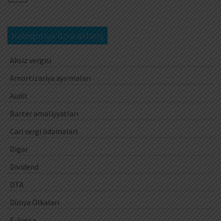
Kateqoriya üzrə axtarış
Aksiz vergisi
Amortizasiya ayırmaları
Audit
Barter əməliyyatları
Cari vergi ödəmələri
Digər
Dividend
DTA
Dünya Ölkələri
E-kassa