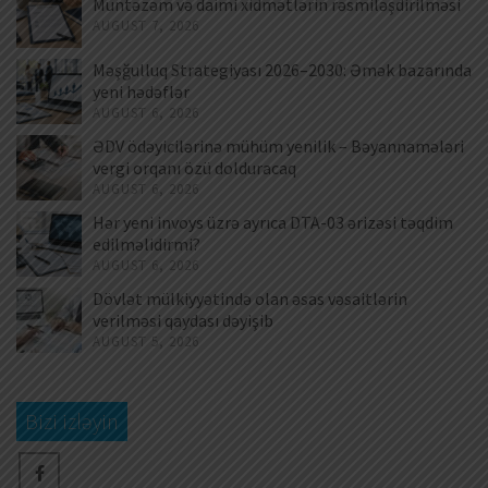
Müntəzəm və daimi xidmətlərin rəsmiləşdirilməsi
AUGUST 7, 2026
Məşğulluq Strategiyası 2026–2030: Əmək bazarında
yeni hədəflər
AUGUST 6, 2026
ƏDV ödəyicilərinə mühüm yenilik – Bəyannamələri
vergi orqanı özü dolduracaq
AUGUST 6, 2026
Hər yeni invoys üzrə ayrıca DTA-03 ərizəsi təqdim
edilməlidirmi?
AUGUST 6, 2026
Dövlət mülkiyyətində olan əsas vəsaitlərin
verilməsi qaydası dəyişib
AUGUST 5, 2026
Bizi izləyin