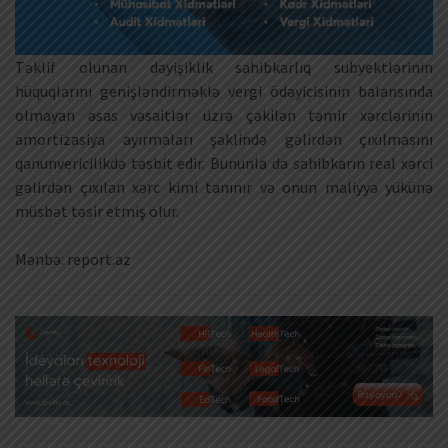
Təklif olunan dəyişiklik sahibkarlıq subyektlərinin
hüquqlarını genişləndirməklə vergi ödəyicisinin balansında
olmayan əsas vəsaitlər üzrə çəkilən təmir xərclərinin
amortizasiya ayırmaları şəklində gəlirdən çıxılmasını
qanunvericilikdə təsbit edir. Bununla da sahibkarın real xərci
gəlirdən çıxılan xərc kimi tanınır və onun maliyyə yükünə
müsbət təsir etmiş olur.
Mənbə: report.az