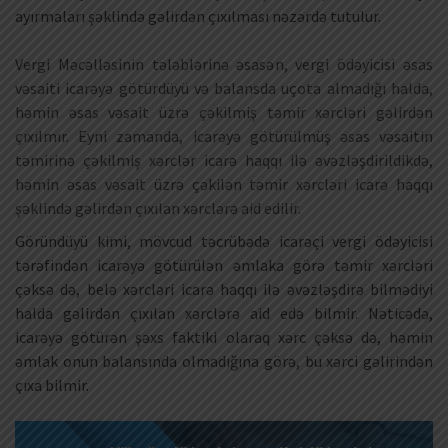
ayırmaları şəklində gəlirdən çıxılması nəzərdə tutulur.
Vergi Məcəlləsinin tələblərinə əsasən, vergi ödəyicisi əsas
vəsaiti icarəyə götürdüyü və balansda uçota almadığı halda,
həmin əsas vəsait üzrə çəkilmiş təmir xərcləri gəlirdən
çıxılmır. Eyni zamanda, icarəyə götürülmüş əsas vəsaitin
təmirinə çəkilmiş xərclər icarə haqqı ilə əvəzləşdirildikdə,
həmin əsas vəsait üzrə çəkilən təmir xərcləri icarə haqqı
şəklində gəlirdən çıxılan xərclərə aid edilir.
Göründüyü kimi, mövcud təcrübədə icarəçi vergi ödəyicisi
tərəfindən icarəyə götürülən əmlaka görə təmir xərcləri
çəksə də, belə xərcləri icarə haqqı ilə əvəzləşdirə bilmədiyi
halda gəlirdən çıxılan xərclərə aid edə bilmir. Nəticədə,
icarəyə götürən şəxs faktiki olaraq xərc çəksə də, həmin
əmlak onun balansında olmadığına görə, bu xərci gəlirindən
çıxa bilmir.