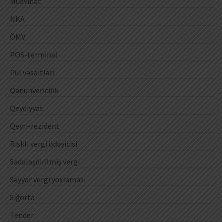
Müavinət
NKA
ÖMV
POS-terminal
Pul vəsaitləri
Qanunvericilik
Qeydiyyat
Qeyri-rezident
Riskli vergi ödəyicisi
Sadələşdirilmiş vergi
Səyyar vergi yoxlaması
Sığorta
Tender