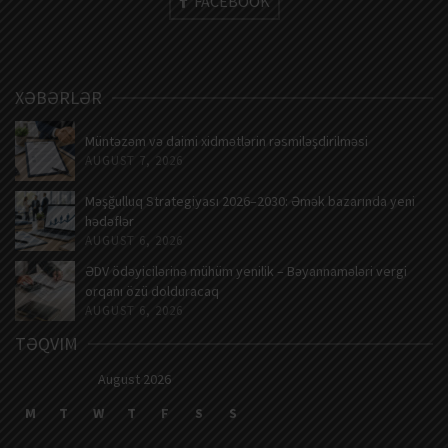
FACEBOOK
XƏBƏRLƏR
Müntəzəm və daimi xidmətlərin rəsmiləşdirilməsi
AUGUST 7, 2026
Məşğulluq Strategiyası 2026–2030: Əmək bazarında yeni
hədəflər
AUGUST 6, 2026
ƏDV ödəyicilərinə mühüm yenilik – Bəyannamələri vergi
orqanı özü dolduracaq
AUGUST 6, 2026
TƏQVIM
August 2026
M
T
W
T
F
S
S