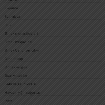
E-qaimə
Ezamiyyə
ƏDV
Əmək münasibətləri
Əmək müqaviləsi
Əmək Qanunvericiliyi
Əməkhaqqı
Əmlak vergisi
Əsas vəsaitlər
Gəlir və gəlir vergisi
Həyatın yığım sığortası
İcarə