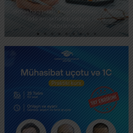
Əməkhaqqıdan vergi tutulması: 2026-cı
ildə əməkhaqqı cədvəli necə
hazırlanacaq