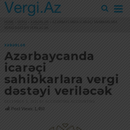
HOME
»
VERGI
»
XƏBƏRLƏR
»
AZƏRBAYCANDA ICARƏÇI SAHIBKARLARA
VERGI DƏSTƏYI VERILƏCƏK
XƏBƏRLƏR
Azərbaycanda
icarəçi
sahibkarlara vergi
dəstəyi veriləcək
DECEMBER 3, 2021
BY
ACCOUNTING ACCOUNTING
Post Views:
1,450