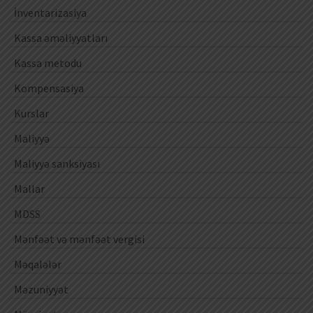
İnventarizasiya
Kassa əməliyyatları
Kassa metodu
Kompensasiya
Kurslar
Maliyyə
Maliyyə sanksiyası
Mallar
MDSS
Mənfəət və mənfəət vergisi
Məqalələr
Məzuniyyət