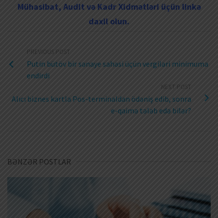
Mühasibat, Audit və Kadr Xidmətləri üçün linkə
daxil olun.
PREVIOUS POST
Putin bütöv bir sənaye sahəsi üçün vergiləri minimuma
endirdi
NEXT POST
Alıcı biznes kartla Pos-terminaldan ödəniş edib, sonra
e-qaimə tələb edə bilər?
BƏNZƏR POSTLAR