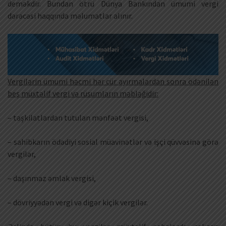
deməkdir. Bundan ötrü Dünya Bankından ümumi vergi
dərəcəsi haqqında məlumatlar alınır.
Vergilərin ümumi həcmi hər cür ayırmalardan sonra ödənilən
beş müxtəlif vergi və rüsumların məbləğidir:
– təşkilatlardan tutulan mənfəət vergisi,
– sahibkarın ödədiyi sosial müavinətlər və işçi qüvvəsinə görə
vergilər,
– daşınmaz əmlak vergisi,
– dövriyyədən vergi və digər kiçik vergilər.