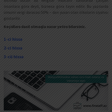
Əslində bütün bu vergilər müxtəlif sahələrdə çalışan
insanlara görə deyil, biznesə görə təyin edilir. Bu yazılarda
ümumi vergi dərəcəsi 50% – dən yuxarı olan ölkələrin siyahısı
göstərilir.
Keçidlərə daxil olmaqla nəzər yetirə bilərsiniz.
1-ci hissə
2-ci hissə
3-cü hissə