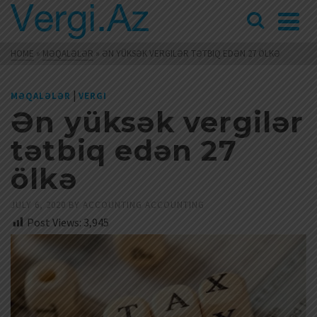
HOME
»
MƏQALƏLƏR
»
ƏN YÜKSƏK VERGILƏR TƏTBIQ EDƏN 27 ÖLKƏ
|
MƏQALƏLƏR
VERGI
Ən yüksək vergilər
tətbiq edən 27
ölkə
JULY 6, 2020
BY
ACCOUNTING ACCOUNTING
Post Views:
3,945