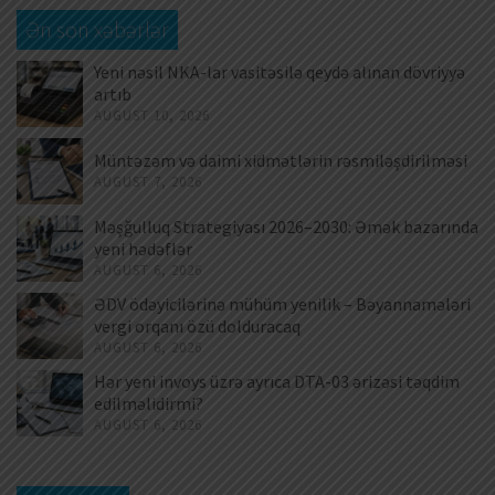
Ən son xəbərlər
Yeni nəsil NKA-lar vasitəsilə qeydə alınan dövriyyə
artıb
AUGUST 10, 2026
Müntəzəm və daimi xidmətlərin rəsmiləşdirilməsi
AUGUST 7, 2026
Məşğulluq Strategiyası 2026–2030: Əmək bazarında
yeni hədəflər
AUGUST 6, 2026
ƏDV ödəyicilərinə mühüm yenilik – Bəyannamələri
vergi orqanı özü dolduracaq
AUGUST 6, 2026
Hər yeni invoys üzrə ayrıca DTA-03 ərizəsi təqdim
edilməlidirmi?
AUGUST 6, 2026