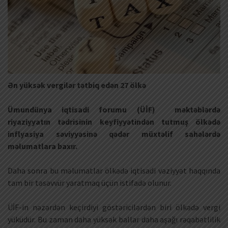
Ən yüksək vergilər tətbiq edən 27 ölkə
Ümundünya iqtisadi forumu (ÜİF) məktəblərdə
riyaziyyatın tədrisinin keyfiyyətindən tutmuş ölkədə
inflyasiya səviyyəsinə qədər müxtəlif sahələrdə
məlumatlara baxır.
Daha sonra bu məlumatlar ölkədə iqtisadi vəziyyət haqqında
tam bir təsəvvür yaratmaq üçün istifadə olunur.
ÜİF-in nəzərdən keçirdiyi göstəricilərdən biri ölkədə vergi
yüküdür. Bu zaman daha yüksək ballar daha aşağı rəqabətlilik