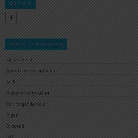
Bizi izləyin
Kateqoriya üzrə axtarış
Aksiz vergisi
Amortizasiya ayırmaları
Audit
Barter əməliyyatları
Cari vergi ödəmələri
Digər
Dividend
DTA