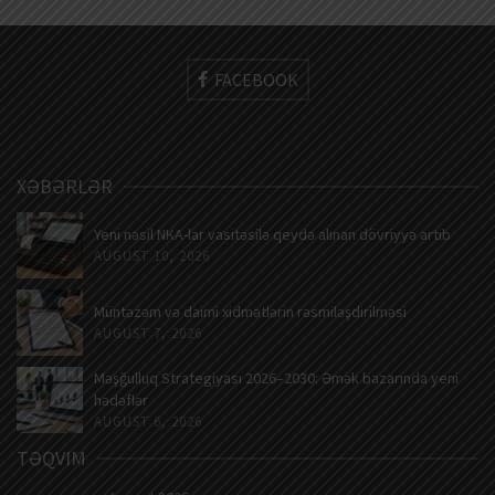
FACEBOOK
XƏBƏRLƏR
Yeni nəsil NKA-lar vasitəsilə qeydə alınan dövriyyə artıb
AUGUST 10, 2026
Müntəzəm və daimi xidmətlərin rəsmiləşdirilməsi
AUGUST 7, 2026
Məşğulluq Strategiyası 2026–2030: Əmək bazarında yeni
hədəflər
AUGUST 6, 2026
TƏQVIM