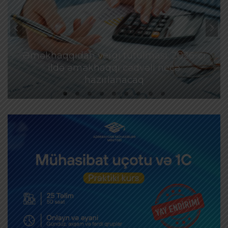
Əməkhaqqıdan vergi tutulması: 2026-cı
ildə əməkhaqqı cədvəli necə
hazırlanacaq