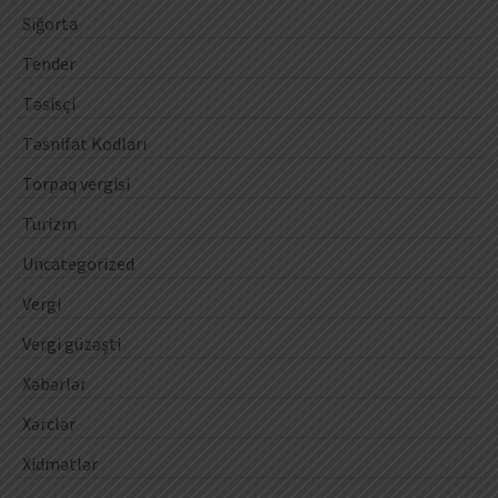
Sığorta
Tender
Təsisçi
Təsnifat Kodları
Torpaq vergisi
Turizm
Uncategorized
Vergi
Vergi güzəşti
Xəbərlər
Xərclər
Xidmətlər