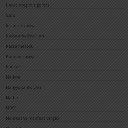
Həyatın yığım sığortası
İcarə
İnventarizasiya
Kassa əməliyyatları
Kassa metodu
Kompensasiya
Kurslar
Maliyyə
Maliyyə sanksiyası
Mallar
MDSS
Mənfəət və mənfəət vergisi