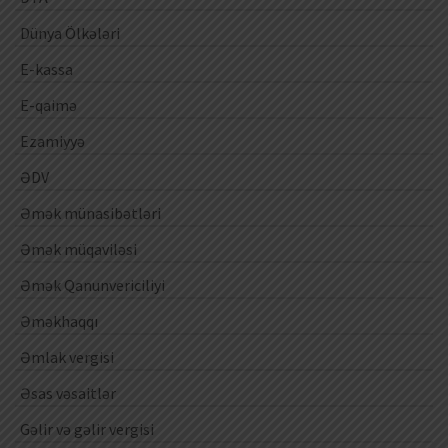
Dünya Ölkələri
E-kassa
E-qaimə
Ezamiyyə
ƏDV
Əmək münasibətləri
Əmək müqaviləsi
Əmək Qanunvericiliyi
Əməkhaqqı
Əmlak vergisi
Əsas vəsaitlər
Gəlir və gəlir vergisi