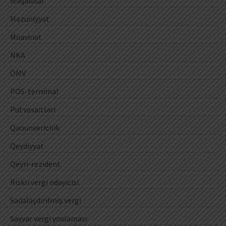
Məqalələr
Məzuniyyət
Müavinət
NKA
ÖMV
POS-terminal
Pul vəsaitləri
Qanunvericilik
Qeydiyyat
Qeyri-rezident
Riskli vergi ödəyicisi
Sadələşdirilmiş vergi
Səyyar vergi yoxlaması