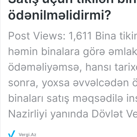
ödənilməlidirmi?
Post Views: 1,611 Bina tik
həmin binalara görə əmla
ödəməliyəmsə, hansı tarixd
sonra, yoxsa əvvəlcədən 
binaları satış məqsədilə in
Nazirliyi yanında Dövlət V
Vergi.Az