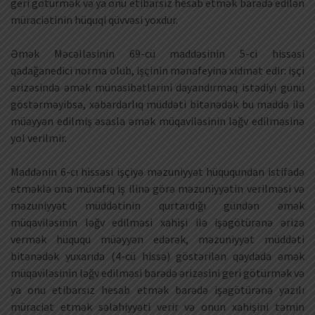
geri götürmək və ya onu etibarsız hesab etmək barədə edilən
müraciətinin hüquqi qüvvəsi yoxdur.
Əmək Məcəlləsinin 69-cü maddəsinin 5-ci hissəsi
qadağanedici norma olub, işçinin mənafeyinə xidmət edir: işçi
ərizəsində əmək münasibətlərini dayandırmaq istədiyi günü
göstərməyibsə, xəbərdarlıq müddəti bitənədək bu maddə ilə
müəyyən edilmiş əsasla əmək müqaviləsinin ləğv edilməsinə
yol verilmir.
Maddənin 6-cı hissəsi işçiyə məzuniyyət hüququndan istifadə
etməklə ona müvafiq iş ilinə görə məzuniyyətin verilməsi və
məzuniyyət müddətinin qurtardığı gündən əmək
müqaviləsinin ləğv edilməsi xahişi ilə işəgötürənə ərizə
vermək hüququ müəyyən edərək, məzuniyyət müddəti
bitənədək yuxarıda (4-cü hissə) göstərilən qaydada əmək
müqaviləsinin ləğv edilməsi barədə ərizəsini geri götürmək və
ya onu etibarsız hesab etmək barədə işəgötürənə yazılı
müraciət etmək səlahiyyəti verir və onun xahişini təmin