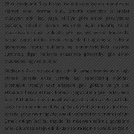
69-cu maddənin 3-cü hissəsi isə daha çox işçinin mənafeyinə
xidmət edən norma olub, ümumi qaydadan istisnalar
müəyyən edir: işçi yaşa, əlilliyə görə əmək pensiyasına
çıxdıqda, təhsilini davam etdirmək üçün müvafiq təhsil
müəssisəsinə daxil olduqda, yeni yaşayış yerinə köçdükdə,
başqa işəgötürənlə əmək müqaviləsi bağladıqda, seksual
qısnamaya məruz qaldıqda və qanunvericilikdə nəzərdə
tutulmuş digər hallarda ərizəsində göstərdiyi gün əmək
müqaviləsi ləğv edilə bilər.
Maddənin 4-cü hissəsi diqtə edir ki, əmək müqaviləsini ləğv
etmək barədə ərizə vermiş işçi xəbərdarlıq müddəti
bitənədək istədiyi vaxt ərizəsini geri götürə və ya onu
etibarsız hesab etmək barədə işəgötürənə yeni ərizə verə
bilər. Bu halda əmək müqaviləsi ləğv edilə bilməz. Bu şərtlə ki,
işəgötürən həmin vəzifəyə (peşəyə) yeni işçinin götürülməsi
barədə işçiyə rəsmi qaydada yazılı xəbərdarlıq etməmiş olsun.
Əmək müqaviləsi bu maddə ilə müəyyən edilmiş qaydalara
əməl olunmaqla ləğv edildikdən sonra işçinin əvvəlki ərizəsini