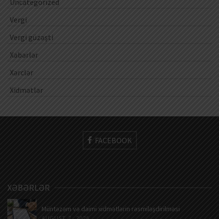
Uncategorized
Vergi
Vergi güzəşti
Xəbərlər
Xərclər
Xidmətlər
FACEBOOK
XƏBƏRLƏR
Müntəzəm və daimi xidmətlərin rəsmiləşdirilməsi
AUGUST 7, 2026