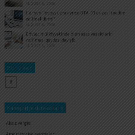
AUGUST 6, 2026
Hər yeni invoys üzrə ayrıca DTA-03 ərizəsi təqdim
edilməlidirmi?
AUGUST 6, 2026
Dövlət mülkiyyətində olan əsas vəsaitlərin
verilməsi qaydası dəyişib
AUGUST 5, 2026
Bizi izləyin
Kateqoriya üzrə axtarış
Aksiz vergisi
Amortizasiya ayırmaları