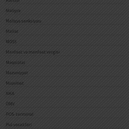
Kurslar
Maliyyə
Maliyyə sanksiyası
Mallar
MDSS
Mənfəət və mənfəət vergisi
Məqalələr
Məzuniyyət
Müavinət
NKA
ÖMV
POS-terminal
Pul vəsaitləri