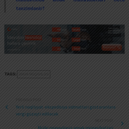
tənzimlənir?
TAGS:
ƏMƏK MÜQAVILƏSI
PREVIOUS POST
Yerli nəqliyyat-ekspedisiya xidmətləri göstərənlərə
vergi güzəşti ediləcək
NEXT POST
Mülki müqaviləsiz əmək münasibətləri