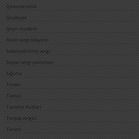
Qanunvericilik
Qeydiyyat
Qeyri-rezident
Riskli vergi ödəyicisi
Sadələşdirilmiş vergi
Səyyar vergi yoxlaması
Sığorta
Tender
Təsisçi
Təsnifat Kodları
Torpaq vergisi
Turizm