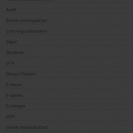
Audit
Barter əməliyyatları
Cari vergi ödəmələri
Digər
Dividend
DTA
Dünya Ölkələri
E-kassa
E-qaimə
Ezamiyyə
ƏDV
Əmək münasibətləri