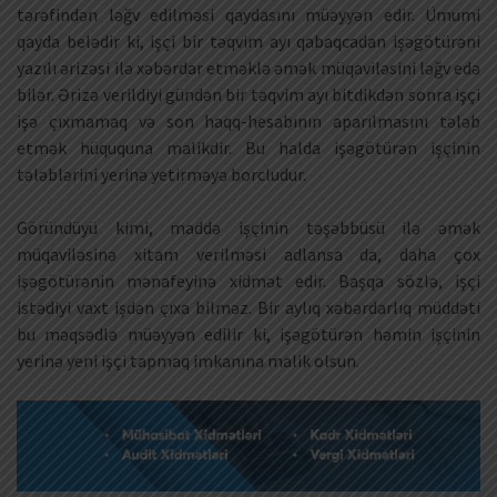
tərəfindən ləğv edilməsi qaydasını müəyyən edir. Ümumi
qayda belədir ki, işçi bir təqvim ayı qabaqcadan işəgötürəni
yazılı ərizəsi ilə xəbərdar etməklə əmək müqaviləsini ləğv edə
bilər. Ərizə verildiyi gündən bir təqvim ayı bitdikdən sonra işçi
işə çıxmamaq və son haqq-hesabının aparılmasını tələb
etmək hüququna malikdir. Bu halda işəgötürən işçinin
tələblərini yerinə yetirməyə borcludur.
Göründüyü kimi, maddə işçinin təşəbbüsü ilə əmək
müqaviləsinə xitam verilməsi adlansa da, daha çox
işəgötürənin mənafeyinə xidmət edir. Başqa sözlə, işçi
istədiyi vaxt işdən çıxa bilməz. Bir aylıq xəbərdarlıq müddəti
bu məqsədlə müəyyən edilir ki, işəgötürən həmin işçinin
yerinə yeni işçi tapmaq imkanına malik olsun.