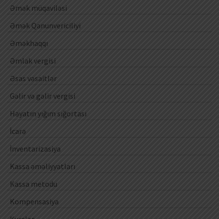
Əmək müqaviləsi
Əmək Qanunvericiliyi
Əməkhaqqı
Əmlak vergisi
Əsas vəsaitlər
Gəlir və gəlir vergisi
Həyatın yığım sığortası
İcarə
İnventarizasiya
Kassa əməliyyatları
Kassa metodu
Kompensasiya