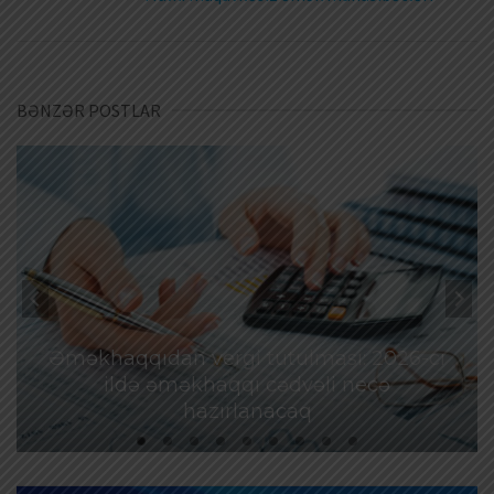
BƏNZƏR POSTLAR
Əməkhaqqıdan vergi tutulması: 2026-cı
ildə əməkhaqqı cədvəli necə
hazırlanacaq