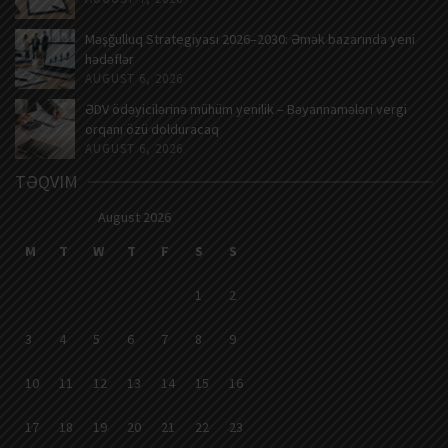
Məşğulluq Strategiyası 2026–2030: Əmək bazarında yeni
hədəflər
AUGUST 6, 2026
ƏDV ödəyicilərinə mühüm yenilik – Bəyannamələri vergi
orqanı özü dolduracaq
AUGUST 6, 2026
TƏQVIM
August 2026
M
T
W
T
F
S
S
1
2
3
4
5
6
7
8
9
10
11
12
13
14
15
16
17
18
19
20
21
22
23