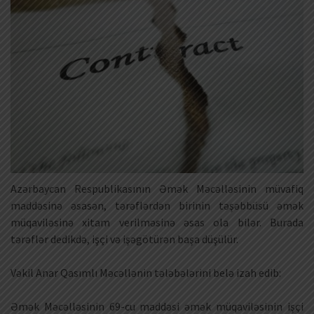
Azərbaycan Respublikasının Əmək Məcəlləsinin müvafiq
maddəsinə əsasən, tərəflərdən birinin təşəbbüsü əmək
müqaviləsinə xitam verilməsinə əsas ola bilər. Burada
tərəflər dedikdə, işçi və işəgötürən başa düşülür.
Vəkil Anar Qasımlı Məcəllənin tələbələrini belə izah edib:
Əmək Məcəlləsinin 69-cu maddəsi əmək müqaviləsinin işçi