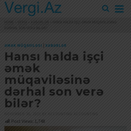
HOME
»
VERGI
»
XƏBƏRLƏR
»
HANSI HALDA IŞÇI ƏMƏK MÜQAVILƏSINƏ
DƏRHAL SON VERƏ BILƏR?
|
ƏMƏK MÜQAVILƏSI
XƏBƏRLƏR
Hansı halda işçi
əmək
müqaviləsinə
dərhal son verə
bilər?
NOVEMBER 30, 2021
BY
ACCOUNTING ACCOUNTING
Post Views:
1,748