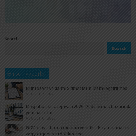
Search
Search
Ən son xəbərlər
Müntəzəm və daimi xidmətlərin rəsmiləşdirilməsi
AUGUST 7, 2026
Məşğulluq Strategiyası 2026–2030: Əmək bazarında
yeni hədəflər
AUGUST 6, 2026
ƏDV ödəyicilərinə mühüm yenilik – Bəyannamələri
vergi orqanı özü dolduracaq