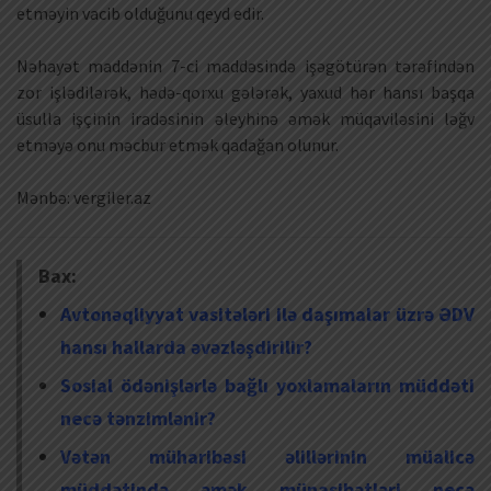
etməyin vacib olduğunu qeyd edir.
Nəhayət maddənin 7-ci maddəsində işəgötürən tərəfindən
zor işlədilərək, hədə-qorxu gələrək, yaxud hər hansı başqa
üsulla işçinin iradəsinin əleyhinə əmək müqaviləsini ləğv
etməyə onu məcbur etmək qadağan olunur.
Mənbə: vergiler.az
Bax:
Avtonəqliyyat vasitələri ilə daşımalar üzrə ƏDV
hansı hallarda əvəzləşdirilir?
Sosial ödənişlərlə bağlı yoxlamaların müddəti
necə tənzimlənir?
Vətən müharibəsi əlillərinin müalicə
müddətində əmək münasibətləri necə