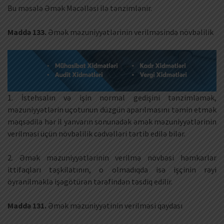
Bu məsələ Əmək Məcəlləsi ilə tənzimlənir.
Maddə 133.
Əmək məzuniyyətlərinin verilməsində növbəlilik
1. İstehsalın və işin normal gedişini tənzimləmək,
məzuniyyətlərin uçotunun düzgün aparılmasını təmin etmək
məqsədilə hər il yanvarın sonunadək əmək məzuniyyətlərinin
verilməsi üçün növbəlilik cədvəlləri tərtib edilə bilər.
2. Əmək məzuniyyətlərinin verilmə növbəsi həmkarlar
ittifaqları təşkilatının, o olmadıqda isə işçinin rəyi
öyrənilməklə işəgötürən tərəfindən təsdiq edilir.
Maddə 131.
Əmək məzuniyyətinin verilməsi qaydası