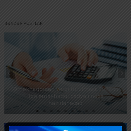
BƏNZƏR POSTLAR
Əməkhaqqıdan vergi tutulması: 2026-cı
ildə əməkhaqqı cədvəli necə
hazırlanacaq