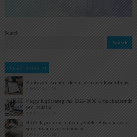
Search
Search
Ən son xəbərlər
Müntəzəm və daimi xidmətlərin rəsmiləşdirilməsi
AUGUST 7, 2026
Məşğulluq Strategiyası 2026–2030: Əmək bazarında
yeni hədəflər
AUGUST 6, 2026
ƏDV ödəyicilərinə mühüm yenilik – Bəyannamələri
vergi orqanı özü dolduracaq
AUGUST 6, 2026