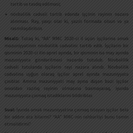
tərtib və təsdiq edilməsi;
növbəlilik cədvəli tərtib edəndə işçinin rəyinin nəzərə
alınması. Rəy, yaxşı olar ki, yazılı formada olsun və ya
rəsmiləşdirilsin.
Misal1:
Tutaq ki, “AA” MMC 2020-ci il üçün işçilərinə əmək
məzuniyyətinin növbəlilik cədvəlini tərtib edib. İşçilərin bir
qisminin 2020-ci ilin aprel ayında, bir qisminin isə may ayında
məzuniyyətə göndərilməsi nəzərdə tutulub. Növbəlilik
cədvəli tutulanda işçilərin rəyi nəzərə alınıb. Növbəlilik
cədvəlinə uyğun olaraq işçilər aprel ayında məzuniyyətə
çıxıblar. Amma məzuniyyəti may ayına düşən bəzi işçilər
əvvəldən razılıq rəyinin olmasına baxmayaraq, iyunda
məzuniyyətə çıxmaq istədiklərini bildiriblər.
Sual:
İyunda əmək məzuniyyətinə çıxmaq istəyən işçilər belə
bir addım ata bilərmi? “AA” MMC-nin rəhbərliyi bunu təmin
etməlidirmi?