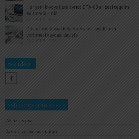
Hər yeni invoys üzrə ayrıca DTA-03 ərizəsi təqdim
edilməlidirmi?
AUGUST 6, 2026
Dövlət mülkiyyətində olan əsas vəsaitlərin
verilməsi qaydası dəyişib
AUGUST 5, 2026
Bizi izləyin
Kateqoriya üzrə axtarış
Aksiz vergisi
Amortizasiya ayırmaları