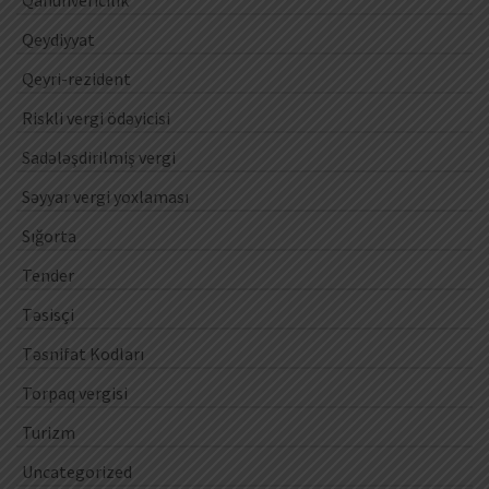
Qeydiyyat
Qeyri-rezident
Riskli vergi ödəyicisi
Sadələşdirilmiş vergi
Səyyar vergi yoxlaması
Sığorta
Tender
Təsisçi
Təsnifat Kodları
Torpaq vergisi
Turizm
Uncategorized