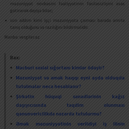
məzuniyyət növbəsini fəaliyyətinin fasiləsizliyini əsas
gətirərək dəyişə bilər;
son addım kimi işçi məzuniyyətə çıxması barədə əmrlə
tanış olduğunu və razılığını bildirməlidir.
Mənbə: vergiler.az
Bax:
Məcburi sosial sığortanı kimlər ödəyir?
Məzuniyyət və əmək haqqı eyni ayda olduqda
tutulmalar necə hesablanır?
Şirkətin hüquqi sənədlərinin kağız
daşıyıcısında təqdim olunması
qanunvericilikdə nəzərdə tutulurmu?
Əmək məzuniyyətinin verildiyi iş ilinin