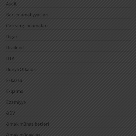
Audit
Barter əməliyyatları
Cari vergi ödəmələri
Digər
Dividend
DTA
Dünya Ölkələri
E-kassa
E-qaimə
Ezamiyyə
ƏDV
Əmək münasibətləri
Əmək müqaviləsi