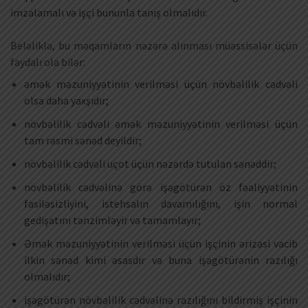
imzalamalı və işçi bununla tanış olmalıdır.
Beləliklə, bu məqamların nəzərə alınması müəssisələr üçün
faydalı ola bilər:
əmək məzuniyyətinin verilməsi üçün növbəlilik cədvəli
olsa daha yaxşıdır;
növbəlilik cədvəli əmək məzuniyyətinin verilməsi üçün
tam rəsmi sənəd deyildir;
növbəlilik cədvəli uçot üçün nəzərdə tutulan sənəddir;
növbəlilik cədvəlinə görə işəgötürən öz fəaliyyətinin
fasiləsizliyini, istehsalın davamılığını, işin normal
gedişatını tənzimləyir və tamamlayır;
Əmək məzuniyyətinin verilməsi üçün işçinin ərizəsi vacib
ilkin sənəd kimi əsasdır və buna işəgötürənin razılığı
olmalıdır;
işəgötürən növbəlilik cədvəlinə razılığını bildirmiş işçinin