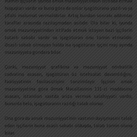
Həmin işçilərin iyunda əmək məzuniyyətindən istifadə etmək
hüquqları vardır və buna görə də onlar işəgötürənə yazılı və ya
şifahi məlumat verməlidirlər. Artıq bundan sonrakı addımlar
tərəflər arasında razılaşmadan asılıdır. Ola bilər ki, iyunda
əmək məzuniyyətindən istifadə etmək istəyən bəzi işçilərin
tutarlı səbəbi vardır və işəgötürən onu təmin etməlidir.
Əsaslı səbəb olmayan halda isə işəgötürən işçini may ayında
məzuniyyətə göndərə bilər.
Çünki, məzuniyyət qrafikinə və məzuniyyət növbəlilik
cədvəlinə əsasən, işəgötürən öz istehsalat davamlılığını,
fəaliyyətinin fasiləsizliyini tənzimləyir. İşçinin əmək
məzuniyyətinə görə Əmək Məcəlləsinin 131-ci maddəsinə
əsasən, istənilən vaxtda ərizə vermək səlahiyyəti vardır,
bununla belə, işəgötürənin razılığı tələb olunur.
Ona görə də əmək məzuniyyətinin vaxtının dəyişməsini tələb
edən işçilərin buna əsaslı səbəbi olduqda, tələb təmin oluna
bilər.