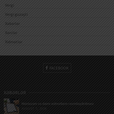
Vergi
Vergi güzəşti
Xəbərlər
Xərclər
Xidmətlər
FACEBOOK
XƏBƏRLƏR
Müntəzəm və daimi xidmətlərin rəsmiləşdirilməsi
AUGUST 7, 2026