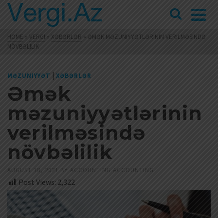
HOME
»
VERGI
»
XƏBƏRLƏR
»
ƏMƏK MƏZUNIYYƏTLƏRININ VERILMƏSINDƏ
NÖVBƏLILIK
|
MƏZUNIYYƏT
XƏBƏRLƏR
Əmək
məzuniyyətlərinin
verilməsində
növbəlilik
AUGUST 18, 2021
BY
ACCOUNTING ACCOUNTING
Post Views:
2,322