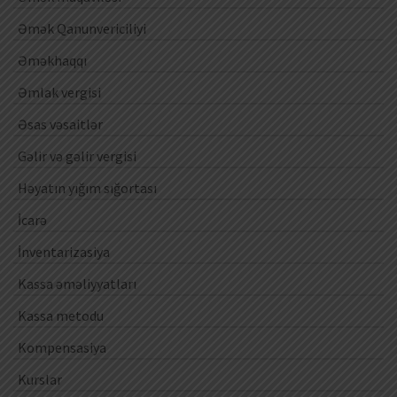
Əmək Qanunvericiliyi
Əməkhaqqı
Əmlak vergisi
Əsas vəsaitlər
Gəlir və gəlir vergisi
Həyatın yığım sığortası
İcarə
İnventarizasiya
Kassa əməliyyatları
Kassa metodu
Kompensasiya
Kurslar