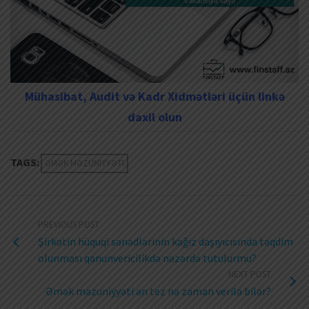
Mühasibat, Audit və Kadr Xidmətləri üçün linkə
daxil olun
TAGS:
ƏMƏK MƏZUNIYYƏTI
PREVIOUS POST
Şirkətin hüquqi sənədlərinin kağız daşıyıcısında təqdim
olunması qanunvericilikdə nəzərdə tutulurmu?
NEXT POST
Əmək məzuniyyəti ən tez nə zaman verilə bilər?