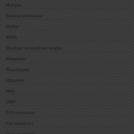
Maliyyə
Maliyyə sanksiyası
Mallar
MDSS
Mənfəət və mənfəət vergisi
Məqalələr
Məzuniyyət
Müavinət
NKA
ÖMV
POS-terminal
Pul vəsaitləri
Qanunvericilik