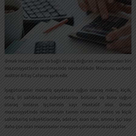
Əmək məzuniyyəti ilə bağlı maraq doğuran məqamlardan biri
məzuniyyətlərin verilməsində növbəlilikdir. Mövzunu sərbəst
auditor Altay Cəfərov şərh edir.
İşəgötürənlər müvafiq qaydalara uyğun olaraq mikro, kiçik,
orta, iri sahibkarlıq subyektlərinə bölünür və buna uyğun
olaraq onların işçilərinin sayı müxtəlif olur. Əmək
məzuniyyətində növbəliliyin təmin olunması mikro və kiçik
sahibkarlıq subyektlərində, adətən, asan olur, amma işçi sayı
daha çox olan müəssisələr müəyyən çətinliklərlə üzləşirlər.