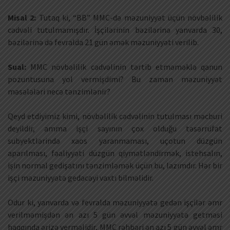
Misal 2:
Tutaq ki, “BB” MMC-də məzuniyyət üçün növbəlilik
cədvəli tutulmamışdır. İşçilərinin bəzilərinə yanvarda 30,
bəzilərinə də fevralda 21 gün əmək məzuniyyəti verilib.
Sual:
MMC növbəlilik cədvəlinin tərtib etməməklə qanun
pozuntusuna yol vermişdimi? Bu zaman məzuniyyət
məsələləri necə tənzimlənir?
Qeyd etdiyimiz kimi, növbəlilik cədvəlinin tutulması məcburi
deyildir, amma işçi sayının çox olduğu təsərrüfat
subyektlərində xaos yaranmaması, uçotun düzgün
aparılması, fəaliyyəti düzgün qiymətləndirmək, istehsalın,
işin normal gedişatını tənzimləmək üçün bu, lazımdır. Hər bir
işçi məzuniyyətə gedəcəyi vaxtı bilməlidir.
Odur ki, yanvarda və fevralda məzuniyyətə gedən işçilər əmr
verilməmişdən ən azı 5 gün əvvəl məzuniyyətə getməsi
haqqında ərizə verməlidir, MMC rəhbəri ən azı 5 gün əvvəl əmr