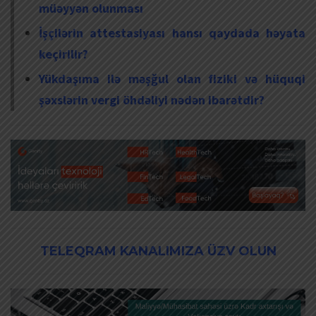
müəyyən olunması
İşçilərin attestasiyası hansı qaydada həyata
keçirilir?
Yükdaşıma ilə məşğul olan fiziki və hüquqi
şəxslərin vergi öhdəliyi nədən ibarətdir?
TELEQRAM KANALIMIZA ÜZV OLUN