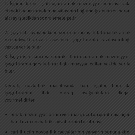
1. İşçinin birinci iş ili üçün əmək məzuniyyətindən istifadə
etmək hüququ əmək müqaviləsinin bağlandığı andan etibarən
altı ay işlədikdən sonra əmələ gəlir.
2. İşçiyə altı ay işlədikdən sonra birinci iş ili bitənədək əmək
məzuniyyəti ərizəsi əsasında işəgötürənlə razılaşdırıldığı
vaxtda verilə bilər.
3. İşçiyə işin ikinci və sonrakı illəri üçün əmək məzuniyyəti
işəgötürənlə qarşılıqlı razılıqla müəyyən edilən vaxtda verilə
bilər.
Deməli, növbəlilik məsələsində həm işçilər, həm də
işəgötürənlər ilkin olaraq aşağıdakılara diqqət
yetirməlidirlər:
əmək məzuniyyətlərinin verilməsi, uçotun qurulması üçün
hər il üzrə növbəlilik cədvəllərinin tutulması;
cari il üçün növbəlilik cədvəllərinin yanvarın sonuna kimi