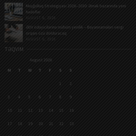
Məşğulluq Strategiyası 2026–2030: Əmək bazarında yeni
hədəflər
AUGUST 6, 2026
ƏDV ödəyicilərinə mühüm yenilik – Bəyannamələri vergi
orqanı özü dolduracaq
AUGUST 6, 2026
TƏQVIM
August 2026
M
T
W
T
F
S
S
1
2
3
4
5
6
7
8
9
10
11
12
13
14
15
16
17
18
19
20
21
22
23