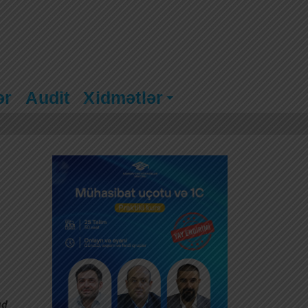
ər
Audit
Xidmətlər
ad