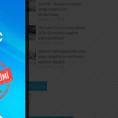
yenilik – Bəyannamələri
Bu
vergi orqanı özü
dolduracaq
AUGUST 6, 2026
Hər yeni invoys üzrə ayrıca
DTA-03 ərizəsi təqdim
edilməlidirmi?
AUGUST 6, 2026
Dövlət mülkiyyətində olan
əsas vəsaitlərin verilməsi
qaydası dəyişib
AUGUST 5, 2026
Bizi izləyin