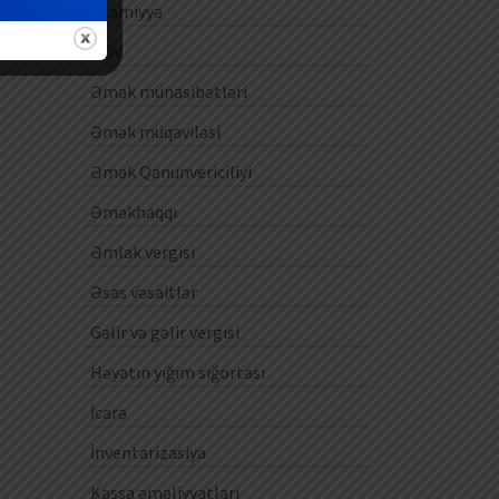
Ezamiyyə
ƏDV
Əmək münasibətləri
Əmək müqaviləsi
Əmək Qanunvericiliyi
Əməkhaqqı
Əmlak vergisi
Əsas vəsaitlər
Gəlir və gəlir vergisi
Həyatın yığım sığortası
İcarə
İnventarizasiya
Kassa əməliyyatları