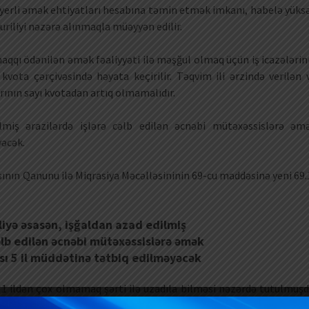
ı yerli əmək ehtiyatları hesabına təmin etmək imkanı, habelə yüks
uriliyi nəzərə alınmaqla müəyyən edilir.
aqqı ödənilən əmək fəaliyyəti ilə məşğul olmaq üçün iş icazələrin
kvota çərçivəsində həyata keçirilir. Təqvim ili ərzində verilən 
rının sayı kvotadan artıq olmamalıdır.
ilmiş ərazilərdə işlərə cəlb edilən əcnəbi mütəxəssislərə əm
yəcək.
sının Qanunu ilə Miqrasiya Məcəlləsininin 69-cu maddəsinə yeni 69.
liyə əsasən, işğaldan azad edilmiş
cəlb edilən əcnəbi mütəxəssislərə əmək
sı 5 il müddətinə tətbiq edilməyəcək
 1 ildən çox olmamaq şərti ilə uzadıla bilməsi nəzərdə tutulmuşd
ycan Respublikasının işğaldan azad edilmiş ərazilərində əm