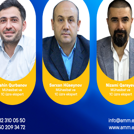
a qoyulan əsas vəsaitlər ƏDV-yə cəlb olunur?
NEXT POST
Kapital Bank-ın səhmdarları yeni təyinatları təsdiqlədi
ntəzəm və daimi
Məşğulluq Strategiyası
xidmətlərin
2026–2030: Əmək
əsmiləşdirilməsi
bazarında yeni hədəflər