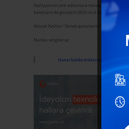
fəaliyyətinə cəlb edilənlərə münasibətdə iş icazə
bənd üzrə də güzəştin 2023-cü il yanvarın 1-dən 2
Nüsrət Xəlilov: “Əmək qanunvericiliyi: testlər və
Mənbə: vergiler.az
Hansı halda müəssisənin nizamnam