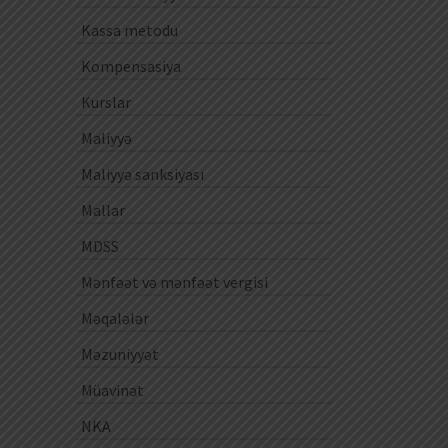
Kassa metodu
Kompensasiya
Kurslar
Maliyyə
Maliyyə sanksiyası
Mallar
MDSS
Mənfəət və mənfəət vergisi
Məqalələr
Məzuniyyət
Müavinət
NKA