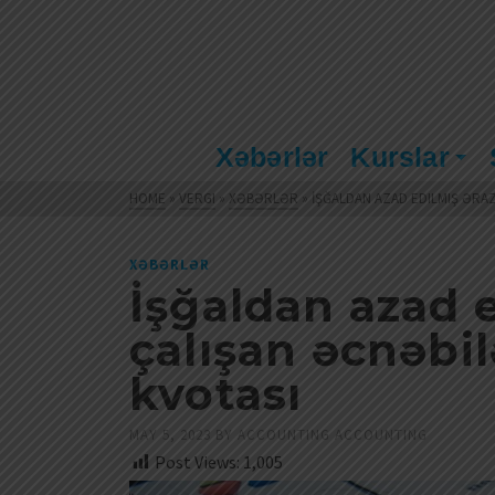
Xəbərlər
Kurslar
HOME
»
VERGI
»
XƏBƏRLƏR
»
İŞĞALDAN AZAD EDILMIŞ ƏRAZ
XƏBƏRLƏR
İşğaldan azad e
çalışan əcnəbil
kvotası
MAY 5, 2023
BY
ACCOUNTING ACCOUNTING
Post Views:
1,005