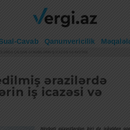
Sual-Cavab
Qanunvericilik
Məqaləl
ILƏRDƏ ÇALIŞAN ƏCNƏBILƏRIN IŞ ICAZƏSI VƏ KVOTASI
dilmiş ərazilərdə
ərin iş icazəsi və
Növbəti güzəştlərdən biri də işğaldan az