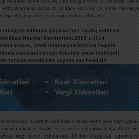
qqı ödənilən əmək fəaliyyəti ilə məşğul olmaları nəzərdə tutul
k ehtiyatlarından səmərəli istifadə edilməsi və əmək miqrasiya
mərəliliyinin artırılması məqsədi ilə tətbiq edilir.
n müəyyən edilməsi Qaydası”nın təsdiq edilməsi
blikası Nazirlər Kabinetinin 2016-cı il 14
rarına əsasən, əmək miqrasiyası kvotası təqvim
likası ərazisində haqqı ödənilən əmək fəaliyyəti
rdə tutulan əcnəbilərin sayının son həddidir
sinə tələbat, iş yerinin tələblərinə cavab verən peşə hazırlığına 
təndaşının iddia etmədiyi boş iş yerlərinin mövcudluğu, Azərbayc
iəsi Nazirliyinin tabeliyində Dövlət Məşğulluq Agentliyini