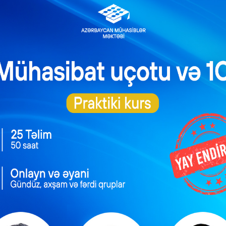
sinin müddəti hər dəfə 2 ildən çox olmamaq şərtilə uzadıla bilər. 
028-ci il yanvarın 1-dək edilməsi nəzərdə tutulur.
 praktik məsələlər toplusu” kitabı.
ə fonduna qoyulan əsas vəsaitlər ƏDV-yə cəlb olunur?