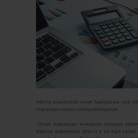
edilmiş ərazilərində əmək fəaliyyətinə cəlb ed
miqrasiyası kvotası tətbiq edilməyəcək.
“Əmək miqrasiyası kvotasının müəyyən edilmə
Nazirlər Kabinetinin 2016-cı il 14 mart tarixl