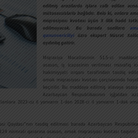
edilmiş ərazilərdə işlərə cəlb edilən əcnə
mütəxəssislərlə bağlıdır. Belə ki, onlara əm
miqrasiyası kvotası üçün 5 illik hədd tətb
edilməyəcək. Bu barədə suallara
əm
qanunvericiliyi
üzrə ekspert Nüsrət Xəlil
aydınlıq gətirir.
Miqrasiya Məcəlləsinin 51.5-ci maddəsi
əsasən, iş icazəsinin verilməsi müvafiq ic
hakimiyyəti orqanı tərəfindən təsdiq edil
əmək miqrasiyası kvotası çərçivəsində həya
keçirilir. Bu maddəyə edilmiş əlavəyə əsasə
Azərbaycan Respublikasının işğaldan az
ilənlərə 2023-cü il yanvarın 1-dən 2028-ci il yanvarın 1-dək əm
si Qaydası”nın təsdiq edilməsi barədə Azərbaycan Respublika
i 124 nömrəli qərarına əsasən, əmək miqrasiyası kvotası təqvim i