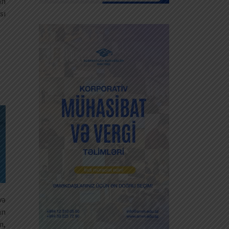
an
sı
və
an
n,