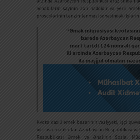
ərzində Azərbaycan Respublikası ərazisində ha
əcnəbilərin sayının son həddidir və yerli əmə
proseslərinin tənzimlənməsi sahəsindəki işlərin sə
“Əmək miqrasiyası kvotasını
barədə Azərbaycan Respu
mart tarixli 124 nömrəli qə
ili ərzində Azərbaycan Respub
ilə məşğul olmaları nəzə
Kvota daxili əmək bazarının vəziyyəti, işçi qüvvə
ixtisasa malik olan Azərbaycan Respublikası və
Respublikası Əmək və Əhalinin Sosial Müdaf