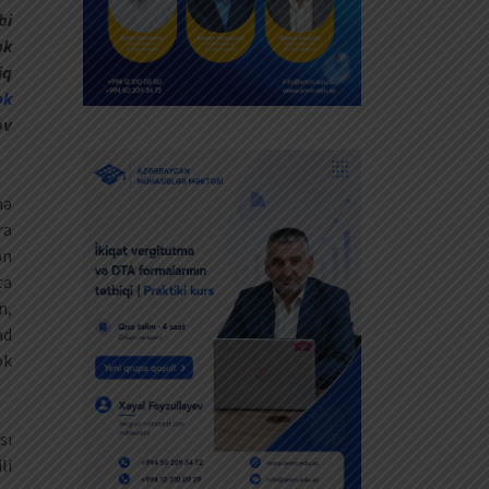
bi
ək
iq
ək
ov
nə
ra
ən
ta
n,
ad
ək
sı
li