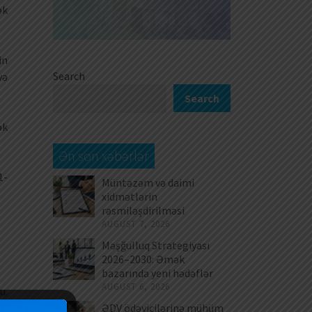
ək
in
Search
və
Search
ək
Ən son xəbərlər
1-
Müntəzəm və daimi
xidmətlərin
rəsmiləşdirilməsi
AUGUST 7, 2026
Məşğulluq Strategiyası
2026–2030: Əmək
bazarında yeni hədəflər
AUGUST 6, 2026
u.
ƏDV ödəyicilərinə mühüm
ək