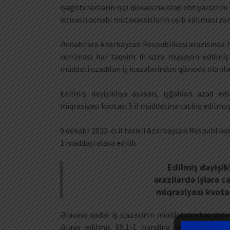
işəgötürənlərin işçi qüvvəsinə olan ehtiyacların
ixtisaslı əcnəbi mütəxəssislərin cəlb edilməsi zər
Əcnəbilərə Azərbaycan Respublikası ərazisində h
verilməsi hər təqvim ili üzrə müəyyən edilmiş 
müddəti uzadılan iş icazələrindən qüvvədə olanla
Edilmiş dəyişikliyə əsasən, işğaldan azad ed
miqrasiyası kvotası 5 il müddətinə tətbiq edilmə
9 dekabr 2022-ci il tarixli Azərbaycan Respublika
1 maddəsi əlavə edilib.
Edilmiş dəyişik
ərazilərdə işlərə 
miqrasiyası kvota
Əlavəyə qədər iş icazəsinin müddətinin hər dəfə
Əlavə edilmiş 69.1-1 bəndinə əsasən, Azərba