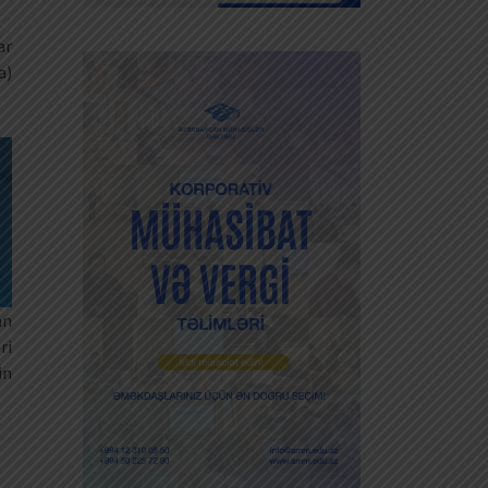
ar
a)
an
ri
in