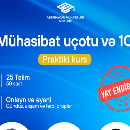
yət növünü dəyişdirməklə bağlı nə etməlidir?
pensasiyanın vergiyə cəlb olunması
NEXT POST
ənfəət vergisi bəyannaməsinin tərtibi ilə bağlı mühüm yenilik