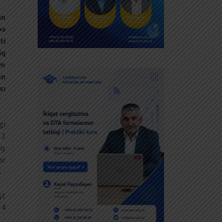
ən
bə
ti
iq
im
an
sı
gi
 1
iş
ar
.
şt
 4