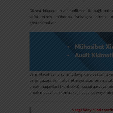
Güzəşt hüququnun əldə edilməsi ilə bağlı mürac
vəfat etmiş müharibə iştirakçısı olması mü
göstərilməlidir.
Vergi Məcəlləsinə edilmiş dəyişikliyə əsasən, 1 y
vergi güzəştlərini əldə etməyə əsas verən sta
əmək müqaviləsi (kontraktı) hüquqi qüvvəyə mind
əmək müqaviləsi (kontraktı) hüquqi qüvvəyə mindi
Vergi ödəyiciləri tərə