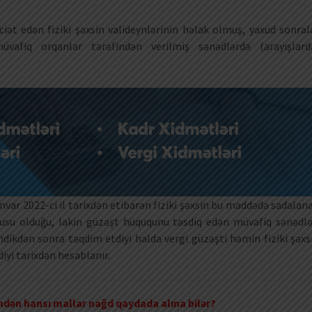
iət edən fiziki şəxsin valideynlərinin həlak olmuş, yaxud sonral
vafiq orqanlar tərəfindən verilmiş sənədlərdə (arayışlard
anvar 2022-ci il tarixdən etibarən fiziki şəxsin bu maddədə sadalan
tusu olduğu, lakin güzəşt hüququnu təsdiq edən müvafiq sənədlə
ikdən sonra təqdim etdiyi halda vergi güzəşti həmin fiziki şəxs
yi tarixdən hesablanır.
findən hansı mallar nağd qaydada alına bilər?