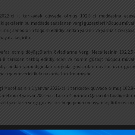
2022-ci il tarixədək qüvvədə olmuş 102.8-ci maddəsinə əsas
ki şəxslərin bu maddədə sadalanan vergi güzəştləri hüququ müvaf
lmiş sənədlərin təqdim edildiyi andan yaranır və yalnız fiziki şəxs
əyata keçirilir.
fat etmiş döyüşçülərin övladlarına Vergi Məcəlləsinin 102.2.5-
u il tarixdən tətbiq edildiyindən və həmin güzəşt hüququ müvaf
ldiyi andan yarandığından sorğuda göstərilən dövrlər üzrə güzə
pası qanunvericilikdə nəzərdə tutulmamışdır.
gi Məcəlləsinin 1 yanvar 2022-ci il tarixədək qüvvədə olmuş 102.8-
etinin 4 yanvar 2001-ci il tarixli 4 nömrəli Qərarı ilə təsdiq edilm
ziki şəxslərin vergi güzəştləri hüququnun müəyyənləşdirilməsi üç