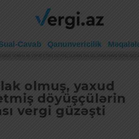
Sual-Cavab
Qanunvericilik
Məqaləl
YAXUD SONRALAR VƏFAT ETMIŞ DÖYÜŞÇÜLƏRIN ÖVLADLARINA HANSI VERGI GÜZ
lak olmuş, yaxud
 etmiş döyüşçülərin
sı vergi güzəşti