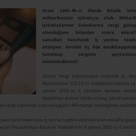
Atam 1941-45-ci illərdə Böyük Vət
müharibəsinin iştirakçısı olub. Mühari
iştirakçılarının övladlarına vergi güzəş
olunduğunu biləndən sonra müvaf
sənədləri hazırlayıb iş yerimə təqd
etmişəm. Əvvəlki üç ildə əməkhaqqımd
tutulmuş verginin qaytarılma
mümkündürmü?
Dövlət Vergi Xidmətindən bildirilib ki, Ver
Məcəlləsinin 102.2.5-ci maddəsinə edilmiş və
yanvar 2019-cu il tarixdən qüvvəyə minm
dəyişikliyə əsasən həlak olmuş, yaxud sonral
n vergi tutulmalı olan aylıq gəliri 400 manat məbləğində azaldılır
şəxs tərəfindən əsas iş yerinə təqdim edilməli olan müvafiq güzə
can Respublikası Nazirlər Kabinetinin 4 yanvar 2001-ci il tarixli