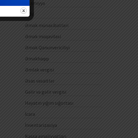
Ezamiyyə
ƏDV
Əmək münasibətləri
Əmək müqaviləsi
Əmək Qanunvericiliyi
Əməkhaqqı
Əmlak vergisi
Əsas vəsaitlər
Gəlir və gəlir vergisi
Həyatın yığım sığortası
İcarə
İnventarizasiya
Kassa əməliyyatları