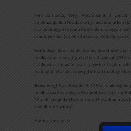
Eyni zamanda, Vergi Məcəlləsinin 1 yanvar 
əməkhaqqından tutulan vergi hesablanarkən fizi
icra hakimiyyəti orqanı tərəfindən müəyyənləşdiri
əsas iş yerində (əmək kitabçasının olduğu yerdə) h
Göründüyü kimi, həlak olmuş, yaxud sonralar və
maddəsi üzrə vergi güzəştləri 1 yanvar 2019-c
təsdiqedici sənədlər əsas iş yerinə təqdim edi
məbləğinin tətbiqi və vergitutulan məbləğin bər
Əsas:
Vergi Məcəlləsinin 102.2.5-ci maddəsi, Ver
maddəsi və Azərbaycan Respublikası Nazirlər Kabin
“Əmək haqqından tutulan vergi hesablanarkən fi
sənədlərin Siyahısı”.
Mənbə: vergiler.az