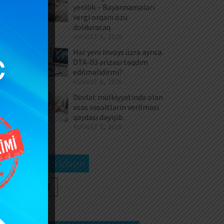
yenilik – Bəyannamələri
vergi orqanı özü
dolduracaq
AUGUST 6, 2026
Hər yeni invoys üzrə ayrıca
DTA-03 ərizəsi təqdim
edilməlidirmi?
AUGUST 6, 2026
Dövlət mülkiyyətində olan
əsas vəsaitlərin verilməsi
qaydası dəyişib
AUGUST 5, 2026
Bizi izləyin