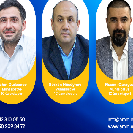
ntəzəm və daimi
Məşğulluq Strategiyası
xidmətlərin
2026–2030: Əmək
əsmiləşdirilməsi
bazarında yeni hədəflər