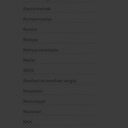
Kassa metodu
Kompensasiya
Kurslar
Maliyyə
Maliyyə sanksiyası
Mallar
MDSS
Mənfəət və mənfəət vergisi
Məqalələr
Məzuniyyət
Müavinət
NKA