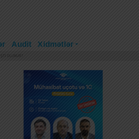
ər
Audit
Xidmətlər
ƏŞTI OLUNUR?