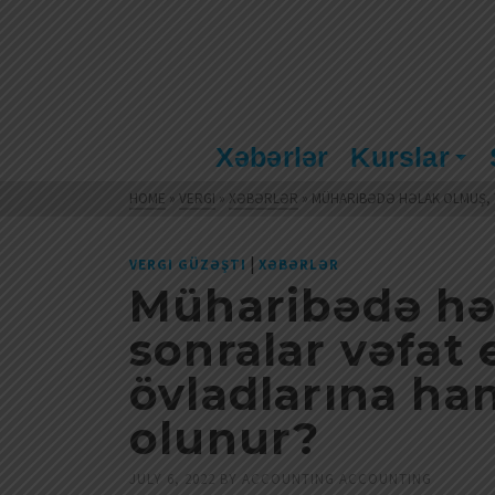
Xəbərlər
Kurslar
HOME
»
VERGI
»
XƏBƏRLƏR
»
MÜHARIBƏDƏ HƏLAK OLMUŞ, 
|
VERGI GÜZƏŞTI
XƏBƏRLƏR
Müharibədə hə
sonralar vəfat
övladlarına han
olunur?
JULY 6, 2022
BY
ACCOUNTING ACCOUNTING