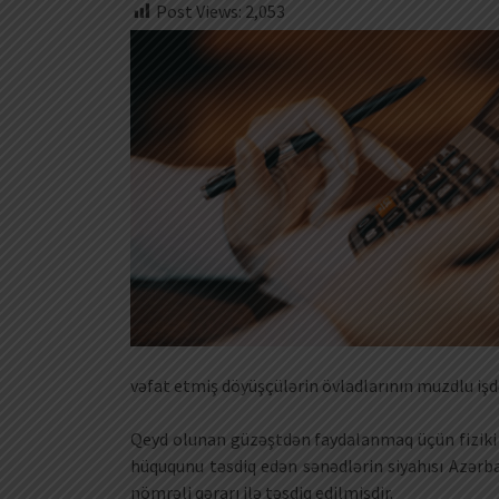
Post Views:
2,053
vəfat etmiş döyüşçülərin övladlarının muzdlu işdə
Qeyd olunan güzəştdən faydalanmaq üçün fiziki 
hüququnu təsdiq edən sənədlərin siyahısı Azərbay
nömrəli qərarı ilə təsdiq edilmişdir.