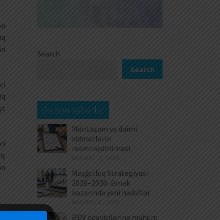
ən
iq
in
Search
Search
ci
iq
şt
Ən son xəbərlər
Müntəzəm və daimi
xidmətlərin
ci
rəsmiləşdirilməsi
iş
AUGUST 7, 2026
ün
Məşğulluq Strategiyası
2026–2030: Əmək
bazarında yeni hədəflər
AUGUST 6, 2026
ƏDV ödəyicilərinə mühüm