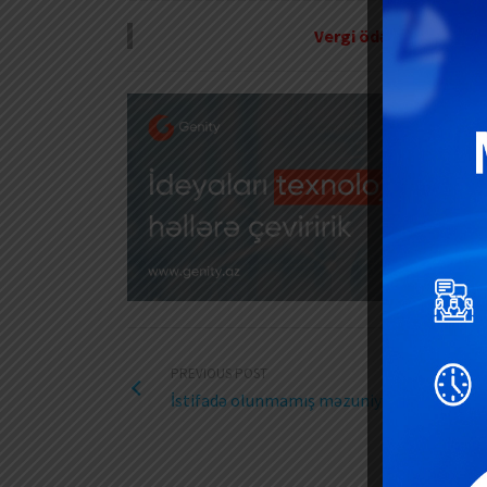
Vergi ödəyicisi fəaliy
PREVIOUS POST
İstifadə olunmamış məzuniyyətə görə kom
M