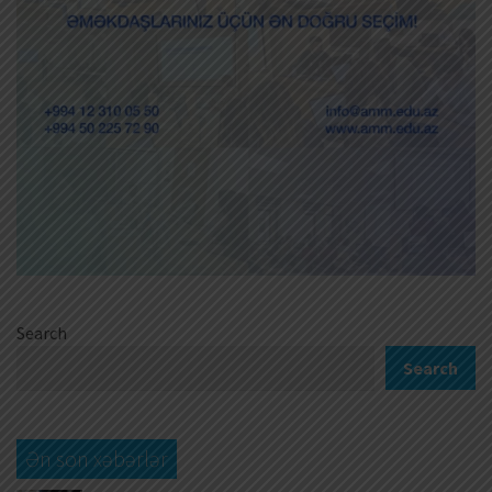
Search
Search
Ən son xəbərlər