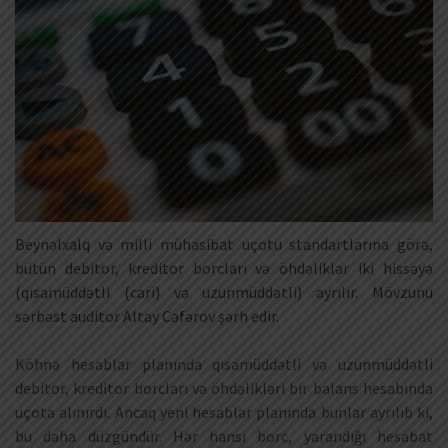
Beynəlxalq və milli mühasibat uçotu standartlarına görə,
bütün debitor, kreditor borcları və öhdəliklər iki hissəyə
(qısamüddətli (cari) və uzunmüddətli) ayrılır. Mövzunu
sərbəst auditor Altay Cəfərov şərh edir.
Köhnə hesablar planında qısamüddətli və uzunmüddətli
debitor, kreditor borcları və öhdəlikləri bir balans hesabında
uçota alınırdı. Ancaq yeni hesablar planında bunlar ayrılıb ki,
bu daha düzgündür. Hər hansı borc, yarandığı hesabat