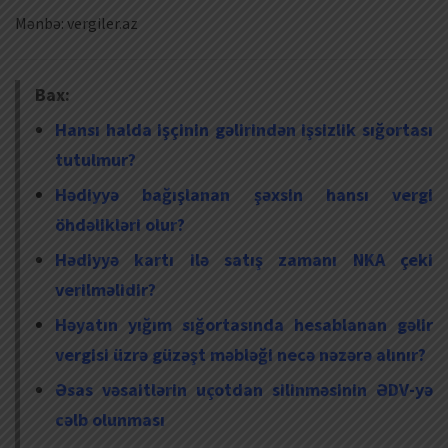
Mənbə: vergiler.az
Bax:
Hansı halda işçinin gəlirindən işsizlik sığortası
tutulmur?
Hədiyyə bağışlanan şəxsin hansı vergi
öhdəlikləri olur?
Hədiyyə kartı ilə satış zamanı NKA çeki
verilməlidir?
Həyatın yığım sığortasında hesablanan gəlir
vergisi üzrə güzəşt məbləği necə nəzərə alınır?
Əsas vəsaitlərin uçotdan silinməsinin ƏDV-yə
cəlb olunması