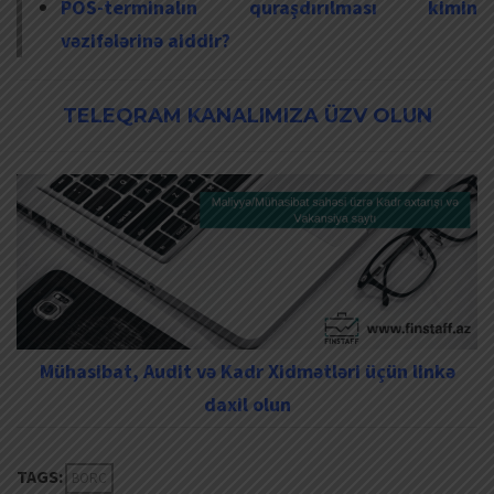
POS-terminalın quraşdırılması kimin
vəzifələrinə aiddir?
TELEQRAM KANALIMIZA ÜZV OLUN
Mühasibat, Audit və Kadr Xidmətləri üçün linkə
daxil olun
TAGS:
BORC