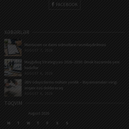
FACEBOOK
XƏBƏRLƏR
Müntəzəm və daimi xidmətlərin rəsmiləşdirilməsi
AUGUST 7, 2026
Məşğulluq Strategiyası 2026–2030: Əmək bazarında yeni
hədəflər
AUGUST 6, 2026
ƏDV ödəyicilərinə mühüm yenilik – Bəyannamələri vergi
orqanı özü dolduracaq
AUGUST 6, 2026
TƏQVIM
August 2026
M
T
W
T
F
S
S