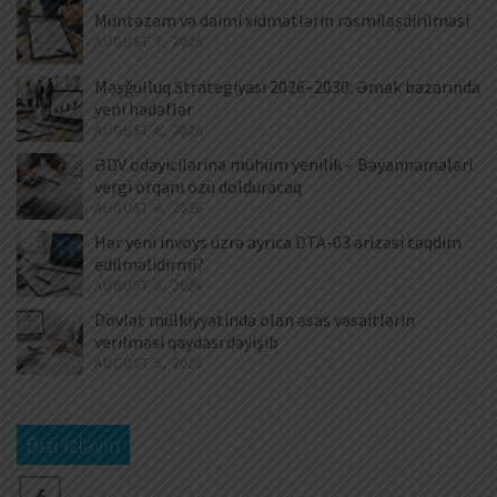
Müntəzəm və daimi xidmətlərin rəsmiləşdirilməsi
AUGUST 7, 2026
Məşğulluq Strategiyası 2026–2030: Əmək bazarında
yeni hədəflər
AUGUST 6, 2026
ƏDV ödəyicilərinə mühüm yenilik – Bəyannamələri
vergi orqanı özü dolduracaq
AUGUST 6, 2026
Hər yeni invoys üzrə ayrıca DTA-03 ərizəsi təqdim
edilməlidirmi?
AUGUST 6, 2026
Dövlət mülkiyyətində olan əsas vəsaitlərin
verilməsi qaydası dəyişib
AUGUST 5, 2026
Bizi izləyin