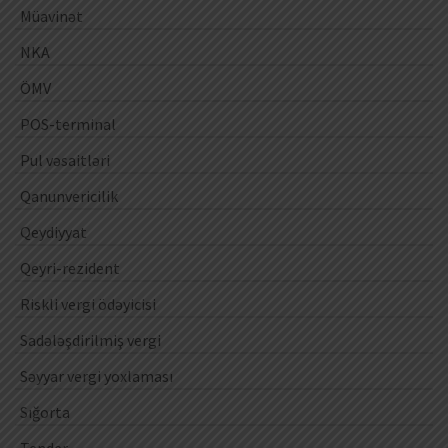
Müavinət
NKA
ÖMV
POS-terminal
Pul vəsaitləri
Qanunvericilik
Qeydiyyat
Qeyri-rezident
Riskli vergi ödəyicisi
Sadələşdirilmiş vergi
Səyyar vergi yoxlaması
Sığorta