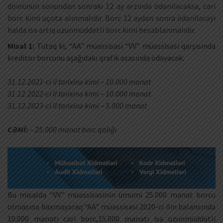
dövrünün sonundan sonrakı 12 ay ərzində ödəniləcəksə, cari
borc kimi uçota alınmalıdır. Borc 12 aydan sonra ödəniləcəyi
halda isə artıq uzunmüddətli borc kimi hesablanmalıdır.
Misal 1:
Tutaq ki, “AA” müəssisəsi “VV” müəssisəsi qarşısında
kreditor borcunu aşağıdakı qrafik əsasında ödəyəcək:
31.12.2021-ci il tarixinə kimi – 10.000 manat
31.12.2022-ci il tarixinə kimi – 10.000 manat
31.12.2023-ci il tarixinə kimi – 5.000 manat
CƏMİ:
– 25.000 manat borc qalığı
Bu misalda “VV” müəssisəsinin ümumi 25.000 manat borcu
olmasına baxmayaraq “AA” müəssisəsi 2020-ci ilin balansında
10.000 manatı cari borc,15.000 manatı isə uzunmüddətli