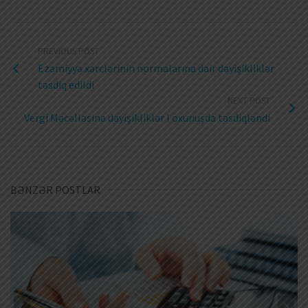
PREVIOUS POST
Ezamiyyə xərclərinin normalarına dair dəyişikliklər
təsdiq edildi
NEXT POST
Vergi Məcəlləsinə dəyişikliklər I oxunuşda təsdiqləndi
BƏNZƏR POSTLAR