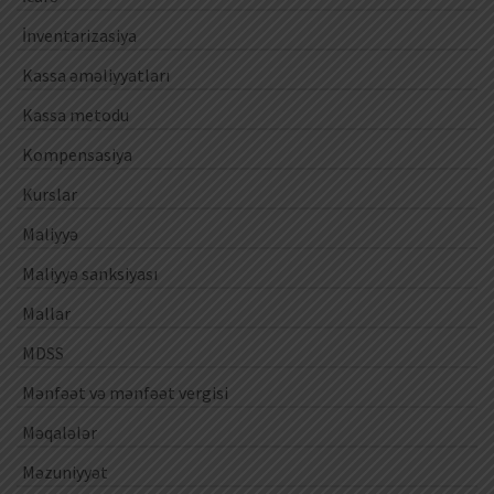
İnventarizasiya
Kassa əməliyyatları
Kassa metodu
Kompensasiya
Kurslar
Maliyyə
Maliyyə sanksiyası
Mallar
MDSS
Mənfəət və mənfəət vergisi
Məqalələr
Məzuniyyət