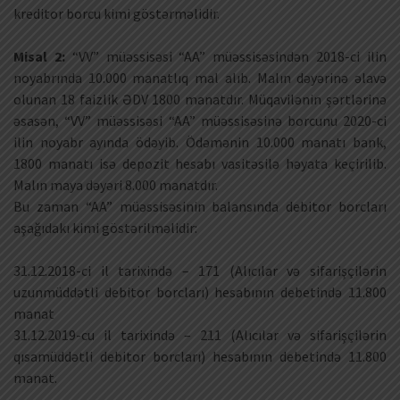
kreditor borcu kimi göstərməlidir.
Misal 2:
“VV” müəssisəsi “AA” müəssisəsindən 2018-ci ilin
noyabrında 10.000 manatlıq mal alıb. Malın dəyərinə əlavə
olunan 18 faizlik ƏDV 1800 manatdır. Müqavilənin şərtlərinə
əsasən, “VV” müəssisəsi “AA” müəssisəsinə borcunu 2020-ci
ilin noyabr ayında ödəyib. Ödəmənin 10.000 manatı bank,
1800 manatı isə depozit hesabı vasitəsilə həyata keçirilib.
Malın maya dəyəri 8.000 manatdır.
Bu zaman “AA” müəssisəsinin balansında debitor borcları
aşağıdakı kimi göstərilməlidir:
31.12.2018-ci il tarixində – 171 (Alıcılar və sifarişçilərin
uzunmüddətli debitor borcları) hesabının debetində 11.800
manat
31.12.2019-cu il tarixində – 211 (Alıcılar və sifarişçilərin
qısamüddətli debitor borcları) hesabının debetində 11.800
manat.