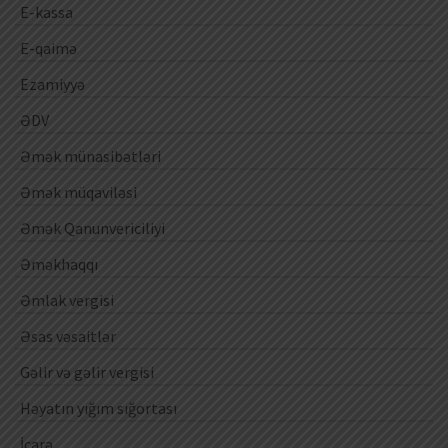
E-kassa
E-qaimə
Ezamiyyə
ƏDV
Əmək münasibətləri
Əmək müqaviləsi
Əmək Qanunvericiliyi
Əməkhaqqı
Əmlak vergisi
Əsas vəsaitlər
Gəlir və gəlir vergisi
Həyatın yığım sığortası
İcarə