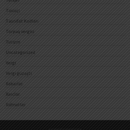
Tender
Təsisçi
Təsnifat Kodları
Torpaq vergisi
Turizm
Uncategorized
Vergi
Vergi güzəşti
Xəbərlər
Xərclər
Xidmətlər