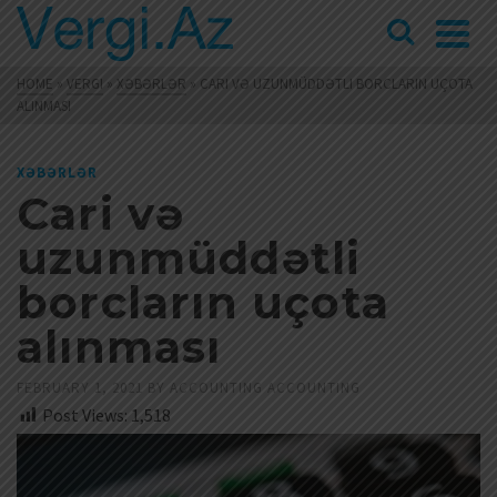
HOME
»
VERGI
»
XƏBƏRLƏR
»
CARI VƏ UZUNMÜDDƏTLI BORCLARIN UÇOTA
ALINMASI
XƏBƏRLƏR
Cari və
uzunmüddətli
borcların uçota
alınması
FEBRUARY 1, 2021
BY
ACCOUNTING ACCOUNTING
Post Views:
1,518