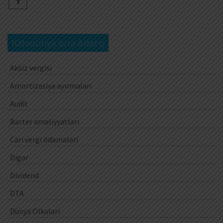
Kateqoriya üzrə axtarış
Aksiz vergisi
Amortizasiya ayırmaları
Audit
Barter əməliyyatları
Cari vergi ödəmələri
Digər
Dividend
DTA
Dünya Ölkələri