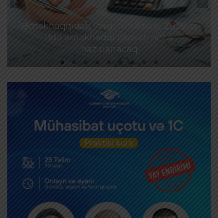
Əməkhaqqıdan vergi tutulması: 2026-cı
ildə əməkhaqqı cədvəli necə
hazırlanacaq