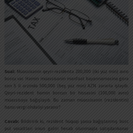
Sual:
Müəssisənin qeyri-rezidentə 200,000 (iki yüz min) avro
borcu var. Həmin müəssisənin mənfəət bəyannaməsinə görə
son 5 il ərzində 500,000 (beş yüz min) AZN zərərlə işləyib.
Qeyri-rezident həmin borcun bir hissəsini (100,000 avro)
müəssisəyə bağışlayıb. Bu zaman müəssisənin (rezidentin)
hansı vergi öhdəliyi yaranır?
(vergi öhdəlikləri)
Cavab:
Bildiririk ki, rezident hüquqi şəxsə bağışlanmış borc
pul vəsaitləri onun gəliri hesab olunmaqla satışdankənar