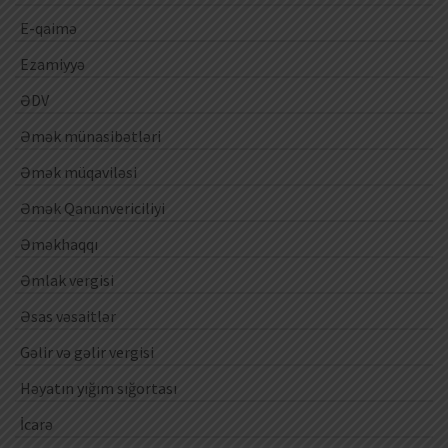
E-qaimə
Ezamiyyə
ƏDV
Əmək münasibətləri
Əmək müqaviləsi
Əmək Qanunvericiliyi
Əməkhaqqı
Əmlak vergisi
Əsas vəsaitlər
Gəlir və gəlir vergisi
Həyatın yığım sığortası
İcarə