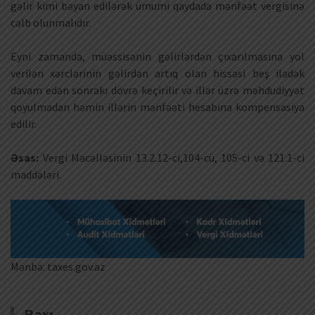
gəlir kimi bəyan edilərək ümumi qaydada mənfəət vergisinə
cəlb olunmalıdır.
Eyni zamanda, müəssisənin gəlirlərdən çıxarılmasına yol
verilən xərclərinin gəlirdən artıq olan hissəsi beş ilədək
davam edən sonrakı dövrə keçirilir və illər üzrə məhdudiyyət
qoyulmadan həmin illərin mənfəəti hesabına kompensasiya
edilir.
Əsas:
Vergi Məcəlləsinin 13.2.12-ci,104-cü, 105-ci və 121.1-ci
maddələri.
Mənbə: taxes.gov.az
Bax: