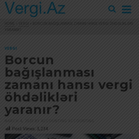
HOME
»
VERGI
»
BORCUN BAĞIŞLANMASI ZAMANI HANSI VERGI ÖHDƏLIKLƏRI
YARANIR?
VERGI
Borcun
bağışlanması
zamanı hansı vergi
öhdəlikləri
yaranır?
MARCH 4, 2020
BY
ACCOUNTING ACCOUNTING
Post Views:
3,234