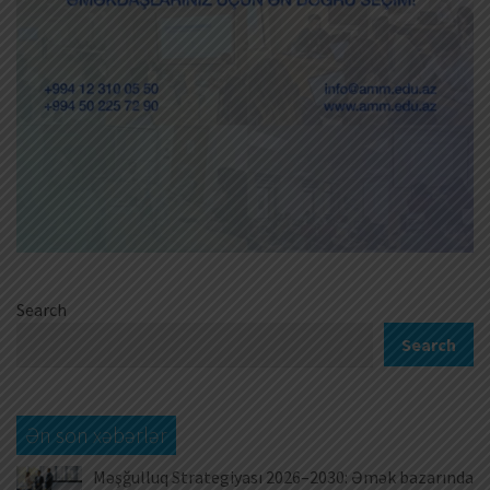
Search
Search
Ən son xəbərlər
Məşğulluq Strategiyası 2026–2030: Əmək bazarında