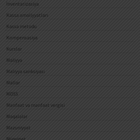
İnventarizasiya
Kassa əməliyyatları
Kassa metodu
Kompensasiya
Kurslar
Maliyyə
Maliyyə sanksiyası
Mallar
MDSS
Mənfəət və mənfəət vergisi
Məqalələr
Məzuniyyət
Müavinət