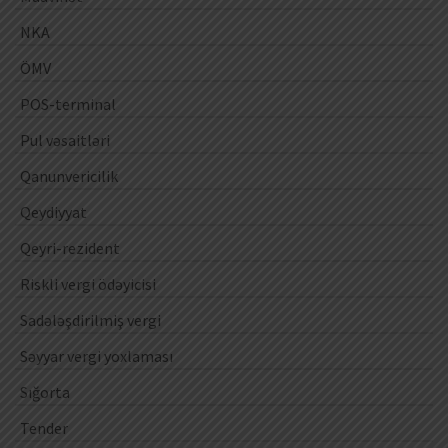
NKA
ÖMV
POS-terminal
Pul vəsaitləri
Qanunvericilik
Qeydiyyat
Qeyri-rezident
Riskli vergi ödəyicisi
Sadələşdirilmiş vergi
Səyyar vergi yoxlaması
Sığorta
Tender