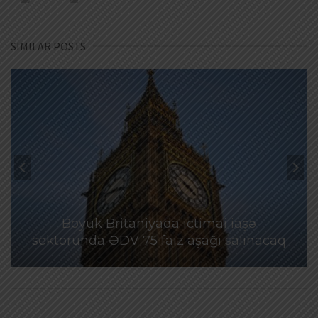
SIMILAR POSTS
Böyük Britaniyada ictimai iaşə
sektorunda ƏDV 75 faiz aşağı salınacaq