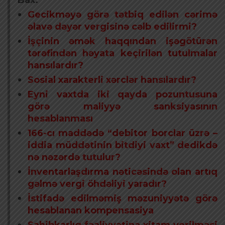
Gecikməyə görə tətbiq edilən cərimə
əlavə dəyər vergisinə cəlb edilirmi?
İşçinin əmək haqqından işəgötürən
tərəfindən həyata keçirilən tutulmalar
hansılardır?
Sosial xarakterli xərclər hansılardır?
Eyni vaxtda iki qayda pozuntusuna
görə maliyyə sanksiyasının
hesablanması
166-cı maddədə “debitor borclar üzrə –
iddia müddətinin bitdiyi vaxt” dedikdə
nə nəzərdə tutulur?
İnventarlaşdırma nəticəsində olan artıq
gəlmə vergi öhdəliyi yaradır?
İstifadə edilməmiş məzuniyyətə görə
hesablanan kompensasiya
Sahibkarlıq fəaliyyətinə xitam verilməsi