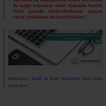
ilə bağlı müraciət daxil olduqda həmin
fiziki şəxsdə növbədənkənar səyyar
vergi yoxlaması da keçirilə bilər?
Mühasibat, Audit və Kadr Xidmətləri üçün linkə
daxil olun.
vergi öhdəlikləri