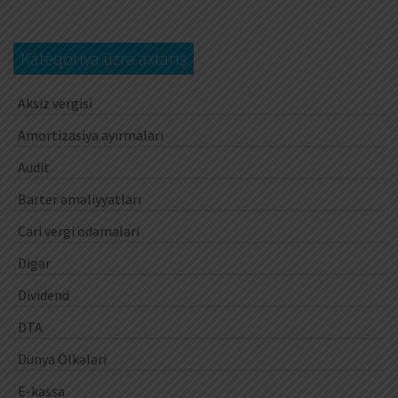
Kateqoriya üzrə axtarış
Aksiz vergisi
Amortizasiya ayırmaları
Audit
Barter əməliyyatları
Cari vergi ödəmələri
Digər
Dividend
DTA
Dünya Ölkələri
E-kassa