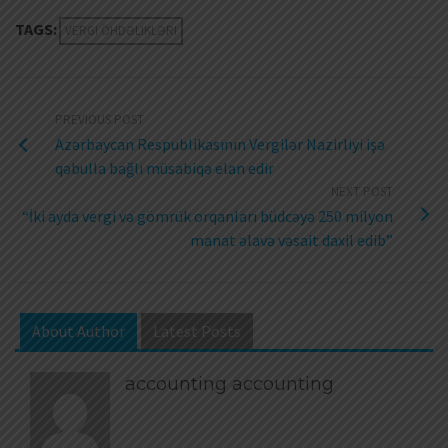
TAGS:
VERGI ÖHDƏLIKLƏRI
PREVIOUS POST
Azərbaycan Respublikasının Vergilər Nazirliyi işə
qəbulla bağlı müsabiqə elan edir
NEXT POST
“İki ayda vergi və gömrük orqanları büdcəyə 250 milyon
manat əlavə vəsait daxil edib”
About Author
Latest Posts
accounting accounting