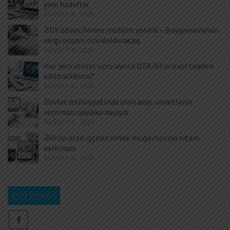
yeni hədəflər
AUGUST 6, 2026
ƏDV ödəyicilərinə mühüm yenilik – Bəyannamələri
vergi orqanı özü dolduracaq
AUGUST 6, 2026
Hər yeni invoys üzrə ayrıca DTA-03 ərizəsi təqdim
edilməlidirmi?
AUGUST 6, 2026
Dövlət mülkiyyətində olan əsas vəsaitlərin
verilməsi qaydası dəyişib
AUGUST 5, 2026
Əlilliyi olan işçinin əmək müqaviləsinə xitam
verilməsi
AUGUST 5, 2026
Bizi izləyin