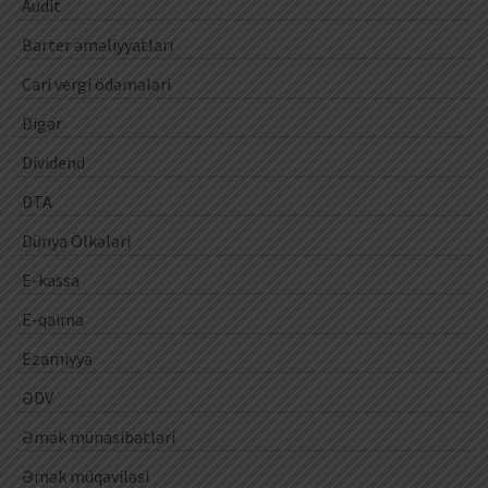
Audit
Barter əməliyyatları
Cari vergi ödəmələri
Digər
Dividend
DTA
Dünya Ölkələri
E-kassa
E-qaimə
Ezamiyyə
ƏDV
Əmək münasibətləri
Əmək müqaviləsi