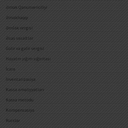
Əmək Qanunvericiliyi
Əməkhaqqı
Əmlak vergisi
Əsas vəsaitlər
Gəlir və gəlir vergisi
Həyatın yığım sığortası
İcarə
İnventarizasiya
Kassa əməliyyatları
Kassa metodu
Kompensasiya
Kurslar