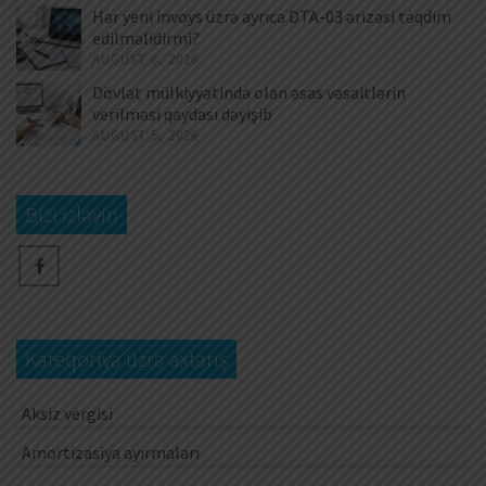
Hər yeni invoys üzrə ayrıca DTA-03 ərizəsi təqdim
edilməlidirmi?
AUGUST 6, 2026
Dövlət mülkiyyətində olan əsas vəsaitlərin
verilməsi qaydası dəyişib
AUGUST 5, 2026
Bizi izləyin
Kateqoriya üzrə axtarış
Aksiz vergisi
Amortizasiya ayırmaları