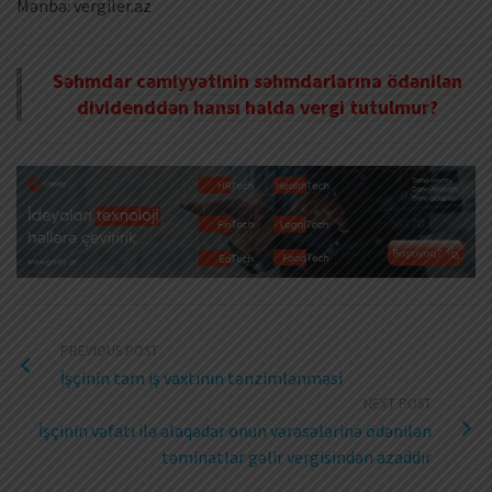
Mənbə: vergiler.az
Səhmdar cəmiyyətinin səhmdarlarına ödənilən
dividenddən hansı halda vergi tutulmur?
PREVIOUS POST
İşçinin tam iş vaxtının tənzimlənməsi
NEXT POST
İşçinin vəfatı ilə əlaqədar onun vərəsələrinə ödənilən
təminatlar gəlir vergisindən azaddır