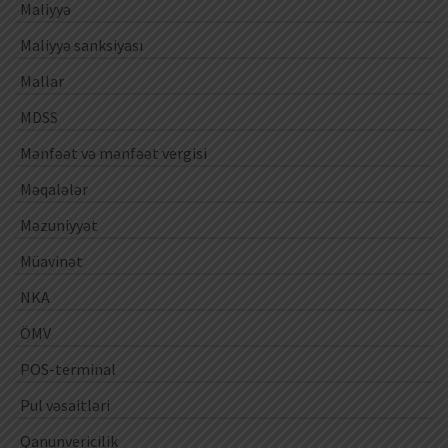
Maliyyə
Maliyyə sanksiyası
Mallar
MDSS
Mənfəət və mənfəət vergisi
Məqalələr
Məzuniyyət
Müavinət
NKA
ÖMV
POS-terminal
Pul vəsaitləri
Qanunvericilik