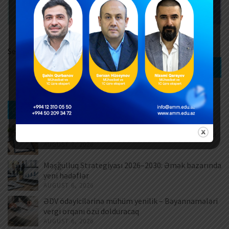
Search
Search
Ən son xəbərlər
Müntəzəm və daimi xidmətlərin rəsmiləşdirilməsi
AUGUST 7, 2026
Məşğulluq Strategiyası 2026–2030: Əmək bazarında
yeni hədəflər
AUGUST 6, 2026
ƏDV ödəyicilərinə mühüm yenilik – Bəyannamələri
vergi orqanı özü dolduracaq
AUGUST 6, 2026