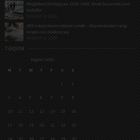
Məşğulluq Strategiyası 2026–2030: Əmək bazarında yeni
hədəflər
AUGUST 6, 2026
ƏDV ödəyicilərinə mühüm yenilik – Bəyannamələri vergi
orqanı özü dolduracaq
AUGUST 6, 2026
TƏQVIM
August 2026
M
T
W
T
F
S
S
1
2
3
4
5
6
7
8
9
10
11
12
13
14
15
16
17
18
19
20
21
22
23
24
25
26
27
28
29
30