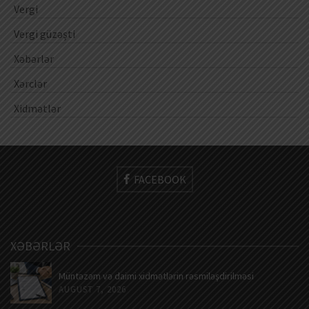
Vergi
Vergi güzəşti
Xəbərlər
Xərclər
Xidmətlər
FACEBOOK
XƏBƏRLƏR
Müntəzəm və daimi xidmətlərin rəsmiləşdirilməsi
AUGUST 7, 2026