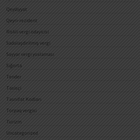
Qeydiyyat
Qeyri-rezident
Riskli vergi ödəyicisi
Sadələşdirilmiş vergi
Səyyar vergi yoxlaması
Sığorta
Tender
Təsisçi
Təsnifat Kodları
Torpaq vergisi
Turizm
Uncategorized