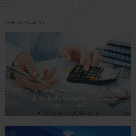
BƏNZƏR POSTLAR
Əməkhaqqıdan vergi tutulması: 2026-cı
ildə əməkhaqqı cədvəli necə
hazırlanacaq