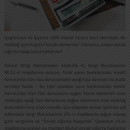
İşəgötürən öz işçisinə 1000 manat faizsiz borc vermişdir. Bu
məbləğ işçinin gəliri hesab olunurmu? Olunursa, ondan sosial
sığorta haqqı tutulmalıdırmı?
Dövlət Vergi Xidmətindən bildirilib ki, Vergi Məcəlləsinin
98.2.1-ci maddəsinə əsasən, fiziki şəxsə banklararası kredit
hərracında olan faiz dərəcəsindən aşağı faiz dərəcəsi ilə ssuda
verildiyi halda – bu tipli ssudalar üzrə banklararası kredit
hərracında olan faiz dərəcəsinə uyğun faizlə ödənməli olan
məbləğlə aşağı faiz dərəcəsinə uyğun ödənməli olan məbləğ
arasındakı fərq onun muzdlu işlə əlaqədar alınan gəlirinə aid
edilməklə Vergi Məcəlləsinin 101-ci maddəsinə uyğun olaraq
gəlir vergisinə və “Sosial sığorta haqqında” Qanunun 14-cü
maddəsinə əsasən isə məcburi dövlət sosial sığorta haqlarına