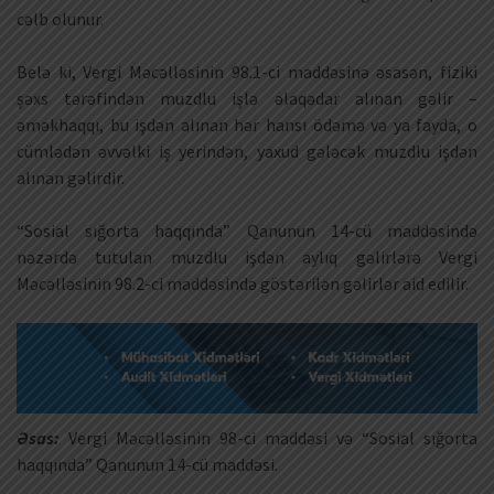
cəlb olunur.
Belə ki, Vergi Məcəlləsinin 98.1-ci maddəsinə əsasən, fiziki
şəxs tərəfindən muzdlu işlə əlaqədar alınan gəlir –
əməkhaqqı, bu işdən alınan hər hansı ödəmə və ya fayda, o
cümlədən əvvəlki iş yerindən, yaxud gələcək muzdlu işdən
alınan gəlirdir.
“Sosial sığorta haqqında” Qanunun 14-cü maddəsində
nəzərdə tutulan muzdlu işdən aylıq gəlirlərə Vergi
Məcəlləsinin 98.2-ci maddəsində göstərilən gəlirlər aid edilir.
Əsas:
Vergi Məcəlləsinin 98-ci maddəsi və “Sosial sığorta
haqqında” Qanunun 14-cü maddəsi.