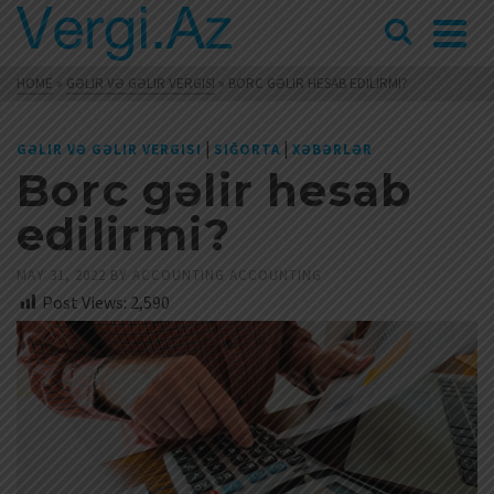
HOME
»
GƏLIR VƏ GƏLIR VERGISI
»
BORC GƏLIR HESAB EDILIRMI?
|
|
GƏLIR VƏ GƏLIR VERGISI
SIĞORTA
XƏBƏRLƏR
Borc gəlir hesab
edilirmi?
MAY 31, 2022
BY
ACCOUNTING ACCOUNTING
Post Views:
2,590