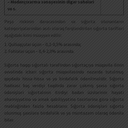
– Mədənçıxarma sənayesinin digər sahələri
və s.
Peşə riskinin dərəcəsindən və sığorta olunanların
kateqoriyalarından asılı olaraq fərqləndirilən sığorta tarifləri
aşağıdakı kimi müəyyən edilir:
1. Qulluqçular üçün – 0,2-0,5% arasında;
2. Fəhlələr üçün – 0,4-2,0% arasında.
Sığorta haqqı sığortalı tərəfindən sığortaçıya müqavilə ilinin
əvvəlində icbari sığorta müqaviləsində nəzərdə tutulmuş
qaydada hissə-hissə və ya birdəfəlik ödənilməlidir. Sığorta
hadisəsi baş verdiyi təqdirdə zərər çəkmiş şəxsə sığorta
ödənişləri sığortalının itirdiyi bədən üzvlərinin həyati
əhəmiyyətinə və əmək qabiliyyətinə təsirlərinə görə sığorta
məbləğindən faizlə hesablanır. Sığorta ödənişləri sığorta
olunmuş şəxslərə birdəfəlik və ya müntəzəm olaraq ödənilə
bilər.