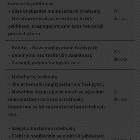
konservləşdirilməsi;
– Şüşə və şüşədən məmulatların istehsalı;
VII
– Metalların emalı və metallara örtük
dərəcə
çəkilməsi, maşınqayırmanın əsas texnoloji
prosesləri və s.
– Rabitə; – Hava nəqliyyatının fəaliyyəti;
VIII
– Dəmir yolu vasitəsilə yük daşınması;
dərəcə
– Su nəqliyyatının fəaliyyəti və s.
– Mebellərin istehsalı;
– Yük avtomobil nəqliyyatlarının fəaliyyəti;
– Mebeldən başqa ağacın emalı və ağacdan
IX
məmulatların və tıxacın istehsalı;
dərəcə
hopdurma və hörmə materialların istehsalı
və s.
– Məişət cihazlarının istehsalı;
– Elektrik naqillərinin və elektrik şəbəkələri
X dərəcə