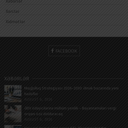
Xəbərlər
Xərclər
Xidmətlər
FACEBOOK
XƏBƏRLƏR
Məşğulluq Strategiyası 2026–2030: Əmək bazarında yeni
hədəflər
AUGUST 6, 2026
ƏDV ödəyicilərinə mühüm yenilik – Bəyannamələri vergi
orqanı özü dolduracaq
AUGUST 6, 2026
Hər yeni invoys üzrə ayrıca DTA-03 ərizəsi təqdim