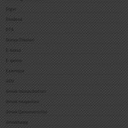
Digər
Dividend
DTA
Dünya Ölkələri
E-kassa
E-qaimə
Ezamiyyə
ƏDV
Əmək münasibətləri
Əmək müqaviləsi
Əmək Qanunvericiliyi
Əməkhaqqı