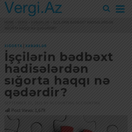
HOME
»
VERGI
»
XƏBƏRLƏR
»
İŞÇILƏRIN BƏDBƏXT HADISƏLƏRDƏN
SIĞORTA HAQQI NƏ QƏDƏRDIR?
|
SIĞORTA
XƏBƏRLƏR
İşçilərin bədbəxt
hadisələrdən
sığorta haqqı nə
qədərdir?
SEPTEMBER 27, 2021
BY
ACCOUNTING ACCOUNTING
Post Views:
1,679