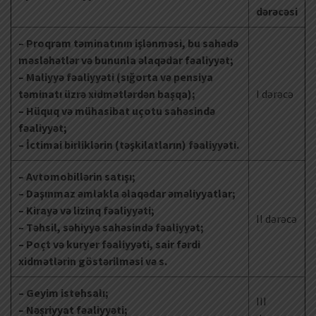
dərəcəsi
– Proqram təminatının işlənməsi, bu sahədə
məsləhətlər və bununla əlaqədar fəaliyyət;
– Maliyyə fəaliyyəti (sığorta və pensiya
təminatı üzrə xidmətlərdən başqa);
I dərəcə
– Hüquq və mühasibat uçotu sahəsində
fəaliyyət;
– İctimai birliklərin (təşkilatların) fəaliyyəti.
– Avtomobillərin satışı;
– Daşınmaz əmlakla əlaqədar əməliyyatlar;
– Kirayə və lizinq fəaliyyəti;
II dərəcə
– Təhsil, səhiyyə sahəsində fəaliyyət;
– Poçt və kuryer fəaliyyəti, sair fərdi
xidmətlərin göstərilməsi və s.
– Geyim istehsalı;
III
– Nəşriyyat fəaliyyəti;