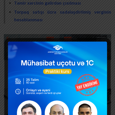
Təmir xərcinin gəlirdən çıxılması
Torpaq satışı üzrə sadələşdirilmiş verginin
hesablanması
TELEQRAM KANALIMIZA ÜZV OLUN