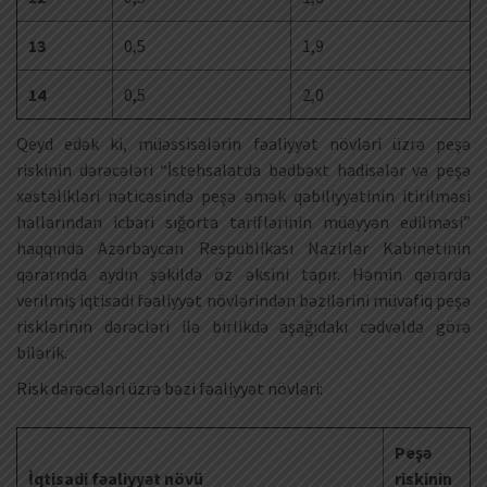
13
0,5
1,9
14
0,5
2,0
Qeyd edək ki, müəssisələrin fəaliyyət növləri üzrə peşə
riskinin dərəcələri “İstehsalatda bədbəxt hadisələr və peşə
xəstəlikləri nəticəsində peşə əmək qabiliyyətinin itirilməsi
hallarından icbari sığorta tariflərinin müəyyən edilməsi”
haqqında Azərbaycan Respublikası Nazirlər Kabinetinin
qərarında aydın şəkildə öz əksini tapır. Həmin qərarda
verilmiş iqtisadi fəaliyyət növlərindən bəzilərini müvafiq peşə
risklərinin dərəcləri ilə birlikdə aşağıdakı cədvəldə görə
bilərik.
Risk dərəcələri üzrə bəzi fəaliyyət növləri:
Peşə
İqtisadi fəaliyyət növü
riskinin