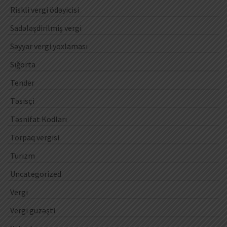
Riskli vergi ödəyicisi
Sadələşdirilmiş vergi
Səyyar vergi yoxlaması
Sığorta
Tender
Təsisçi
Təsnifat Kodları
Torpaq vergisi
Turizm
Uncategorized
Vergi
Vergi güzəşti