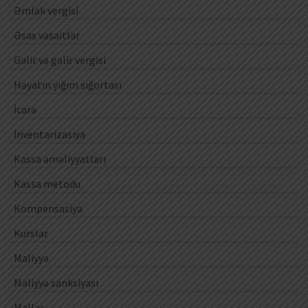
Əmlak vergisi
Əsas vəsaitlər
Gəlir və gəlir vergisi
Həyatın yığım sığortası
İcarə
İnventarizasiya
Kassa əməliyyatları
Kassa metodu
Kompensasiya
Kurslar
Maliyyə
Maliyyə sanksiyası
Mallar