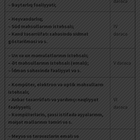
dərəcə
– Baytarlıq fəaliyyəti;
– Heyvandarlıq;
– Süd məhsullarının istehsalı;
IV
– Kənd təsərrüfatı sahəsində xidmət
dərəcə
göstərilməsi və s.
– Un və un məmulatlarının istehsalı;
– Ət məhsullarının istehsalı (emalı);
V dərəcə
– İdman sahəsində fəaliyyət və s.
– Kompüter, elektron və optik məhsulların
istehsalı;
– Anbar təsərrüfatı və yardımçı nəqliyyat
VI
fəaliyyəti;
dərəcə
– Kompüterlərin, şəxsi istifadə əşyalarının,
məişət mallarının təmiri və s.
– Meyvə və tərəvəzlərin emalı və