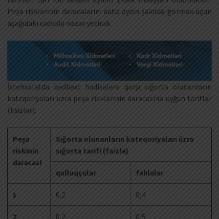
Peşə risklərinin dərəcələrini daha aydın şəkildə görmək üçün
aşağıdakı cədvələ nəzər yetirək.
İstehsalatda bədbəxt hadisələrə qarşı sığorta olunanların
kateqoriyaları üzrə peşə risklərinin dərəcəsinə uyğun tariflər
(faizlər):
Peşə
Sığorta olunanların kateqoriyaları üzrə
riskinin
sığorta tarifi (faizlə)
dərəcəsi
qulluqçular
fəhlələr
1
0,2
0,4
2
0,2
0,5