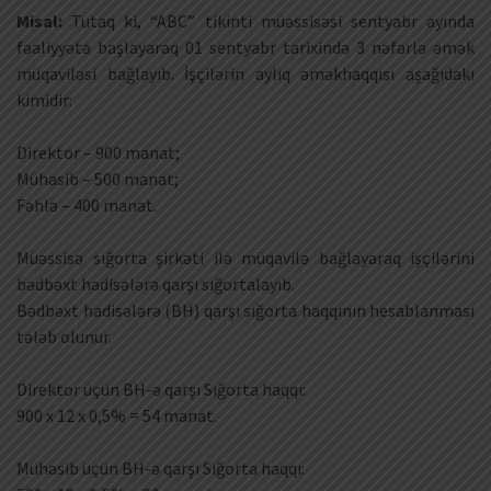
Misal:
Tutaq ki, “ABC” tikinti müəssisəsi sentyabr ayında
fəaliyyətə başlayaraq 01 sentyabr tarixində 3 nəfərlə əmək
müqaviləsi bağlayıb. İşçilərin aylıq əməkhaqqısı aşağıdakı
kimidir:
Direktor – 900 manat;
Mühasib – 500 manat;
Fəhlə – 400 manat.
Müəssisə sığorta şirkəti ilə müqavilə bağlayaraq işçilərini
bədbəxt hadisələrə qarşı sığortalayıb.
Bədbəxt hadisələrə (BH) qarşı sığorta haqqının hesablanması
tələb olunur.
Direktor üçün BH-ə qarşı Sığorta haqqı:
900 x 12 x 0,5% = 54 manat.
Mühasib üçün BH-ə qarşı Sığorta haqqı: