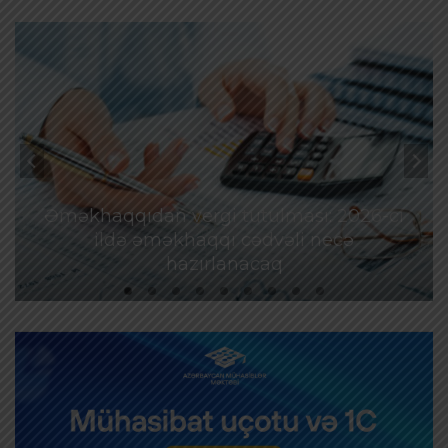
Əməkhaqqıdan vergi tutulması: 2026-cı
ildə əməkhaqqı cədvəli necə
hazırlanacaq