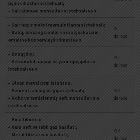
üçün cihazların istehsalı;
– Sair kimyəvi məhsulların istehsalı və s.
– Sair hazır metal məmulatlarının istehsalı;
XI
– Balıq, xərçəngkimilər və molyuskaların
dərəcə
emalı və konservləşdirilməsi və s.
– Balıqçılıq;
XII
– Avtomobil, qoşqu və yarımqoşquların
dərəcə
istehsalı və s.
– Əlvan metalların istehsalı;
– Sement, əhəng və gips istehsalı;
XIII
– Koks və təmizlənmiş neft məhsullarının
dərəcə
istehsalı və s.
– Bina tikintisi;
– Xam neft və təbii qaz hasilatı;
XIV
– Metal filizlərinin hasilatı;
dərəcə