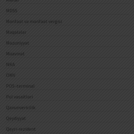
MDSS
Mənfəət və mənfəət vergisi
Məqalələr
Məzuniyyət
Müavinət
NKA
ÖMV
POS-terminal
Pul vəsaitləri
Qanunvericilik
Qeydiyyat
Qeyri-rezident