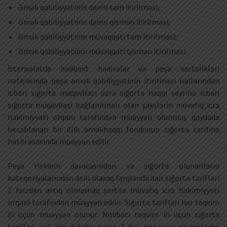
Əmək qabiliyyətinin daimi tam itirilməsi;
Əmək qabiliyyətinin daimi qismən itirilməsi;
Əmək qabiliyyətinin müvəqqəti tam itirilməsi;
Əmək qabiliyyətinin müvəqqəti qismən itirilməsi.
İstehsalatda bədbəxt hadisələr və peşə xəstəlikləri
nəticəsində peşə əmək qabiliyyətinin itirilməsi hallarından
icbari sığorta müqaviləsi üzrə sığorta haqqı xeyrinə icbari
sığorta müqaviləsi bağlanılmalı olan şəxslərin müvafiq icra
hakimiyyəti orqanı tərəfindən müəyyən olunmuş qaydada
hesablanan bir illik əməkhaqqı fondunun sığorta tarifinə
hasili əsasında müəyyən edilir.
Peşə riskinin dərəcəsindən və sığorta olunanların
kateqoriyalarından asılı olaraq fərqləndirilən sığorta tarifləri
2 faizdən artıq olmamaq şərtilə müvafiq icra hakimiyyəti
orqanı tərəfindən müəyyən edilir. Sığorta tarifləri hər təqvim
ili üçün müəyyən olunur. Növbəti təqvim ili üçün sığorta
tarifləri cari ilin dekabr ayının 1-dək müəyyən olunmalıdır.