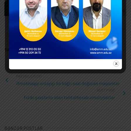
Mühasibat, Audit və Kadr Xidmətləri üçün linkə
daxil olun
TAGS:
SIĞORTA
PREVIOUS POST
Əməkhaqqı anlayışı ilə bağlı sual doğuran məqamlar
NEXT POST
Fiziki şəxslərlə olan təhtəlhesab əməliyyatlar
BƏNZƏR POSTLAR