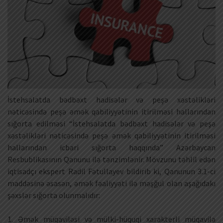
İstehsalatda bədbəxt hadisələr və peşə xəstəlikləri
nəticəsində peşə əmək qabiliyyətinin itirilməsi hallarından
sığorta edilməsi “İstehsalatda bədbəxt hadisələr və peşə
xəstəlikləri nəticəsində peşə əmək qabiliyyətinin itirilməsi
hallarından icbari sığorta haqqında” Azərbaycan
Resbublikasının Qanunu ilə tənzimlənir. Mövzunu təhlil edən
iqtisadçı ekspert Radil Fətullayev bildirib ki, Qanunun 3.1-ci
maddəsinə əsasən, əmək fəaliyyəti ilə məşğul olan aşağıdakı
şəxslər sığorta olunmalıdır:
1. Əmək müqaviləsi və mülki-hüquqi xarakterli müqavilə