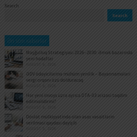
Search
Search
Ən son xəbərlər
Məşğulluq Strategiyası 2026–2030: Əmək bazarında
yeni hədəflər
AUGUST 6, 2026
ƏDV ödəyicilərinə mühüm yenilik – Bəyannamələri
vergi orqanı özü dolduracaq
AUGUST 6, 2026
Hər yeni invoys üzrə ayrıca DTA-03 ərizəsi təqdim
edilməlidirmi?
AUGUST 6, 2026
Dövlət mülkiyyətində olan əsas vəsaitlərin
verilməsi qaydası dəyişib
AUGUST 5, 2026