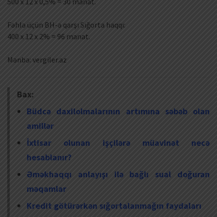
500 x 12 x 0,5% = 30 manat.
Fəhlə üçün BH-ə qarşı Sığorta haqqı:
400 x 12 x 2% = 96 manat.
Mənbə: vergiler.az
Bax:
Büdcə daxilolmalarının artımına səbəb olan
amillər
İxtisar olunan işçilərə müavinət necə
hesablanır?
Əməkhaqqı anlayışı ilə bağlı sual doğuran
məqamlar
Kredit götürərkən sığortalanmağın faydaları