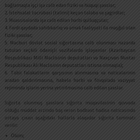
bağlamaqla işçi işə cəlb edən fiziki və hüquqi şəxslər;
2. İstehsalat təcrübəsi (təlimi) keçən tələbə və şagirdlər;
3. Müəssisələrdə işə cəlb edilən hərbi qulluqçular;
4. Fərdi qaydada sahibkarlıq və əmək fəaliyyəti ilə məşğul olan
fiziki şəxslər;
5. Məcburi dövlət sosial sığortasına cəlb olunması nəzərdə
tutulan seçkili ödənişli vəzifələrdə işləyənlər (Azərbaycan
Respublikası Milli Məclisinin deputatları və Naxçıvan Muxtar
Respublikası Ali Məclisinin deputatları istisna olmaqla);
6. Təbii fəlakətlərin qarşısının alınmasına və nəticələrinin
aradan qaldırılmasına, habelə hərbi və fövqəladə vəziyyət
rejimində işlərin yerinə yetirilməsinə cəlb edilən şəxslər.
Sığorta olunmuş şəxslərə sığorta müqaviləsinin qüvvədə
olduğu müddət ərzində baş verən bədbəxt hadisə nəticəsində
ortaya çıxan aşağıdakı hallarla əlaqədar sığorta təminatı
verilir:
Ölüm;