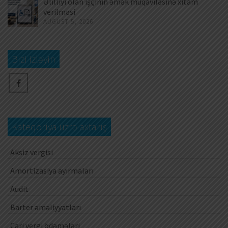
Əlilliyi olan işçinin əmək müqaviləsinə xitam
verilməsi
AUGUST 5, 2026
Bizi izləyin
Kateqoriya üzrə axtarış
Aksiz vergisi
Amortizasiya ayırmaları
Audit
Barter əməliyyatları
Cari vergi ödəmələri