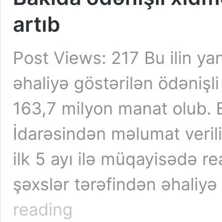
artıb
Post Views: 217 Bu ilin y
əhaliyə göstərilən ödənişli
163,7 milyon manat olub. B
İdarəsindən məlumat verilib.
ilk 5 ayı ilə müqayisədə r
şəxslər tərəfindən əhaliy
Bakıda
reading
ödənişli