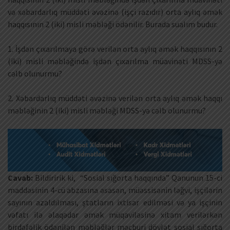
və xəbardarlıq müddəti əvəzinə (işçi razıdır) orta aylıq əmək
haqqısının 2 (iki) misli məbləği ödənilir. Burada sualım budur.
1. İşdən çıxarılmaya görə verilən orta aylıq əmək haqqısının 2
(iki) misli məbləğində işdən çıxarılma müavinəti MDSS-yə
cəlb olunurmu?
2. Xəbardarlıq müddəti əvəzinə verilən orta aylıq əmək haqqı
məbləğinin 2 (iki) misli məbləği MDSS-yə cəlb olunurmu?
Cavab:
Bildiririk ki, “Sosial sığorta haqqında” Qanunun 15-ci
maddəsinin 4-cü abzasına əsasən, müəssisənin ləğvi, işçilərin
sayının azaldılması, ştatların ixtisar edilməsi və ya işçinin
vəfatı ilə əlaqədar əmək müqaviləsinə xitam verilərkən
birdəfəlik ödənilən məbləğlər məcburi dövlət sosial sığorta