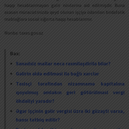
haqqı hesablanmayan gəlir növlərinə aid edilmişdir. Buna
əsasən müraciətinizdə qeyd olunan işçiyə ödənilən birdəfəlik
məbləğlərə sosial sığorta haqqı hesablanmır.
Mənbə: taxes.gov.az
Bax:
Sənədsiz mallar necə rəsmiləşdirilə bilər?
Gəlirin əldə edilməsi ilə bağlı xərclər
Təsisçi tərəfindən nizamnamə kapitalına
qoyulmuş əmlakın geri götürülməsi vergi
öhdəliyi yaradır?
Əgər işçinin gəlir vergisi üzrə iki güzəşti varsa,
hansı tətbiq edilir?