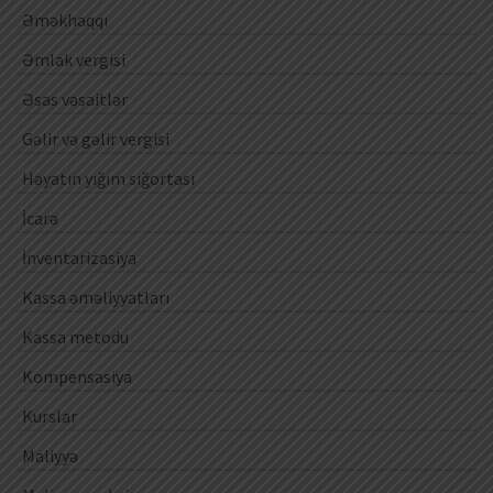
Əməkhaqqı
Əmlak vergisi
Əsas vəsaitlər
Gəlir və gəlir vergisi
Həyatın yığım sığortası
İcarə
İnventarizasiya
Kassa əməliyyatları
Kassa metodu
Kompensasiya
Kurslar
Maliyyə