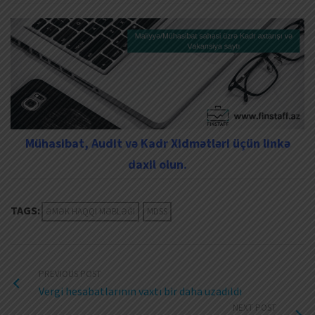
Mühasibat, Audit və Kadr Xidmətləri üçün linkə
daxil olun.
TAGS:
ƏMƏK HAQQI MƏBLƏĞI
MDSS
PREVIOUS POST
Vergi hesabatlarının vaxtı bir daha uzadıldı
NEXT POST