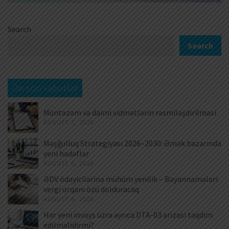
Search
Search
Ən son xəbərlər
Müntəzəm və daimi xidmətlərin rəsmiləşdirilməsi
AUGUST 7, 2026
Məşğulluq Strategiyası 2026–2030: Əmək bazarında
yeni hədəflər
AUGUST 6, 2026
ƏDV ödəyicilərinə mühüm yenilik – Bəyannamələri
vergi orqanı özü dolduracaq
AUGUST 6, 2026
Hər yeni invoys üzrə ayrıca DTA-03 ərizəsi təqdim
edilməlidirmi?