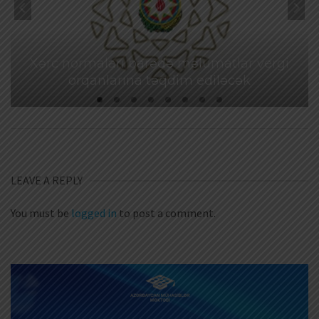
Xərc normaları barədə məlumatlar vergi
orqanlarına təqdim ediləcək
LEAVE A REPLY
You must be
logged in
to post a comment.