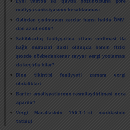
Eyni vaxtda iki qayda pozuntusuna görə
maliyyə sanksiyasının hesablanması
Gəlirdən çıxılmayan xərclər hansı halda ÖMV-
dən azad edilir?
Sahibkarlıq fəaliyyətinə xitam verilməsi ilə
bağlı müraciət daxil olduqda həmin fiziki
şəxsdə növbədənkənar səyyar vergi yoxlaması
da keçirilə bilər?
Bina tikintisi fəaliyyəti zamanı vergi
öhdəlikləri
Barter əməliyyatlarının rəsmiləşdirilməsi necə
aparılır?
Vergi Məcəlləsinin 156.1-1-ci maddəsinin
tətbiqi