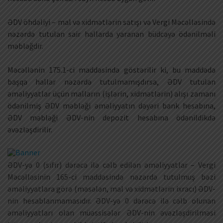
ƏDV öhdəliyi – mal və xidmətlərin satışı və Vergi Məcəlləsində
nəzərdə tutulan sair hallarda yaranan büdcəyə ödənilməli
məbləğdir.
Məcəllənin 175.1-ci maddəsində göstərilir ki, bu maddədə
başqa hallar nəzərdə tutulmamışdırsa, ƏDV tutulan
əməliyyatlar üçün malların (işlərin, xidmətlərin) alışı zamanı
ödənilmiş ƏDV məbləği əməliyyatın dəyəri bank hesabına,
ƏDV məbləği ƏDV-nin depozit hesabına ödənildikdə
əvəzləşdirilir.
ƏDV-yə 0 (sıfır) dərəcə ilə cəlb edilən əməliyyatlar – Vergi
Məcəlləsinin 165-ci maddəsində nəzərdə tutulmuş bəzi
əməliyyatlara görə (məsələn, mal və xidmətlərin ixracı) ƏDV-
nin hesablanmamasıdır. ƏDV-yə 0 dərəcə ilə cəlb olunan
əməliyyatları olan müəssisələr ƏDV-nin əvəzləşdirilməsi