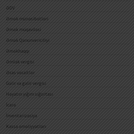
ƏDV
Əmək münasibətləri
Əmək müqaviləsi
Əmək Qanunvericiliyi
Əməkhaqqı
Əmlak vergisi
Əsas vəsaitlər
Gəlir və gəlir vergisi
Həyatın yığım sığortası
İcarə
İnventarizasiya
Kassa əməliyyatları