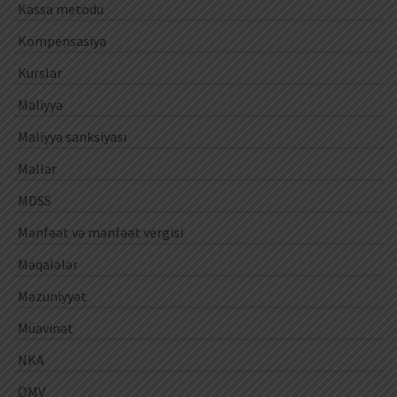
Kassa metodu
Kompensasiya
Kurslar
Maliyyə
Maliyyə sanksiyası
Mallar
MDSS
Mənfəət və mənfəət vergisi
Məqalələr
Məzuniyyət
Müavinət
NKA
ÖMV