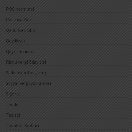
POS-terminal
Pul vəsaitləri
Qanunvericilik
Qeydiyyat
Qeyri-rezident
Riskli vergi ödəyicisi
Sadələşdirilmiş vergi
Səyyar vergi yoxlaması
Sığorta
Tender
Təsisçi
Təsnifat Kodları