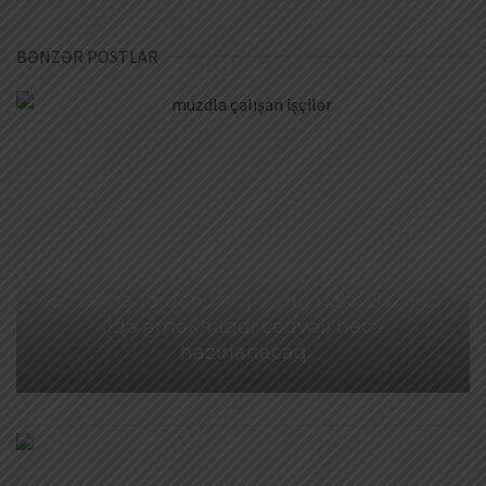
BƏNZƏR POSTLAR
Əməkhaqqıdan vergi tutulması: 2026-cı
ildə əməkhaqqı cədvəli necə
hazırlanacaq