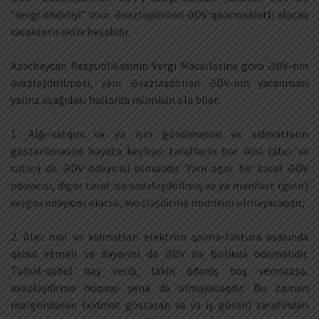
“vergi öhdəliyi” olur. Əvəzləşdirilən ƏDV qısamüddətli alacaq
xarakterli aktiv hesabdır.
Azərbaycan Respublikasının Vergi Məcəlləsinə görə ƏDV-nin
əvəzləşdirilməsi, yəni Əvəzləşdirilən ƏDV-nin yaranması
yalnız aşağıdakı hallarda mümkün ola bilər:
1. Alğı-satqını və ya işin görülməsini və xidmətlərin
göstərilməsini həyata keçirən tərəflərin hər ikisi (alıcı və
satıcı) də ƏDV ödəyicisi olmalıdır. Yəni əgər bir tərəf ƏDV
ödəyicisi, digər tərəf isə sadələşdirilmiş və ya mənfəət (gəlir)
vergisi ödəyicisi olarsa, əvəzləşdirmə mümkün olmayacaqdır;
2. Alıcı mal və xidmətləri elektron qaimə-faktura əsasında
qəbul etməli və dəyərini də ƏDV ilə birlikdə ödəməlidir.
Təhvil-qəbul baş verib, lakin ödəniş baş verməzsə,
əvəzləşdirmə hüququ yenə də olmayacaqdır. Bu zaman
malgöndərən (xidmət göstərən və ya iş görən) tərəfindən