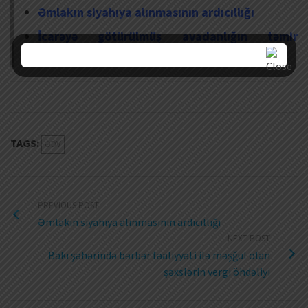
Əmlakın siyahıya alınmasının ardıcıllığı
İcarəyə götürülmüş avadanlığın təmir
xərclərini gəlirdən çıxa bilərikmi?
TAGS:
ƏDV
PREVIOUS POST
Əmlakın siyahıya alınmasının ardıcıllığı
NEXT POST
Bakı şəhərində bərbər fəaliyyəti ilə məşğul olan
şəxslərin vergi öhdəliyi