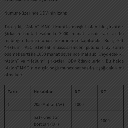
Nümunə üzərində ƏDV-nin izahı:
Tutaq ki, “Aslan” MMC ticarətlə məşğul olan bir şirkətdir.
Şirkətin bank hesabında 3000 manat vəsait var və bu
məbləğin hamısı onun nizamnamə kapitalıdır. Bu şirkət
“Helium” ASC istehsal müəssisəsindən pulunu 1 ay sonra
ödəmək şərti ilə 1000 manat dəyərində mal alıb. Qeyd edək ki,
“Aslan” və “Helium” şirkətləri ƏDV ödəyiciləridir. Bu halda
“Aslan” MMC-nin alışla bağlı muhasibat yazılışı aşağıdakı kimi
olmalıdır.
Tarix
Hesablar
DT
KT
1
205-Mallar (A+)
1000
531-Kreditor
1000
borcları (Ö+)