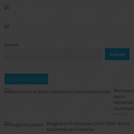
Search
Search
Ən son xəbərlər
Müntəzəm
daimi
xidmətlər
rəsmiləşd
AUGUST 7,
Məşğulluq Strategiyası 2026–2030: Əmək
bazarında yeni hədəflər