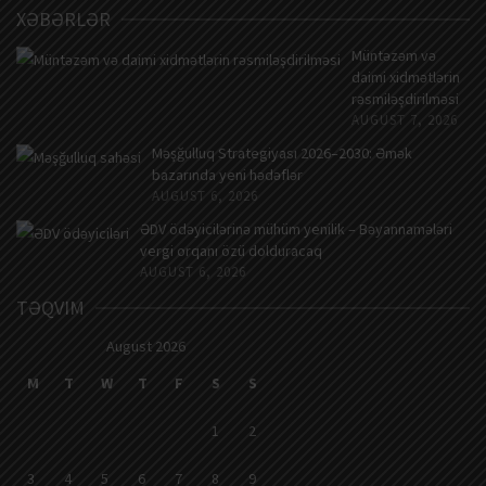
XƏBƏRLƏR
Müntəzəm və
daimi xidmətlərin
rəsmiləşdirilməsi
AUGUST 7, 2026
Məşğulluq Strategiyası 2026–2030: Əmək
bazarında yeni hədəflər
AUGUST 6, 2026
ƏDV ödəyicilərinə mühüm yenilik – Bəyannamələri
vergi orqanı özü dolduracaq
AUGUST 6, 2026
TƏQVIM
August 2026
M
T
W
T
F
S
S
1
2
3
4
5
6
7
8
9