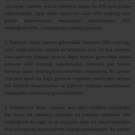
ödənişləri zamanı mal və xidmətin dəyəri ilə ƏDV eyni gündə
ödənilməlidir. Əgər malın dəyəri ilə onun ƏDV məbləği eyni
gündə ödənilməzsə, müəssisəni ödənilməyən ƏDV
məbləğinin 50%-i məbləğində sanksiya gözləyir.
5. Malların idxalı zamanı gömrükdə ödənilən ƏDV məbləği,
istər nağd şəkildə, istərsə də köçürmə yolu ilə baş verərsə,
əvəzləşdirmə hüququ yaranır. Əgər mallar gömrükdə qəbul
edilərək ƏDV məbləği ödənilməzsə, ödənişin baş tutma
tarixinə qədər əvəzləşdirmə mümkün olmayacaq. Bu zaman
malların idxalı ilə bağlı gömrük orqanları tərəfindən verilən
Yük Gömrük Bəyənnaməsi və ƏDV-nin büdcəyə ödənilməsini
təsdiq edən sənəd əsas götürülməlidir.
6. Xidmətlərin idxalı zamanı, yəni qeyri-rezident şəxslərdən
hər hansı bir xidmətin alınması ilə əlaqədar ödənilən ƏDV
məbləğinin də nağd və ya köçürmə yolu ilə ödənilməsindən
asılı olmayaraq əvəzləşdirmə hüququ yaranacaqdır. Bu zaman