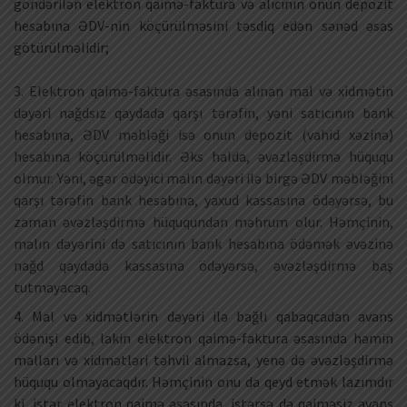
göndərilən elektron qaimə-faktura və alıcının onun depozit
hesabına ƏDV-nin köçürülməsini təsdiq edən sənəd əsas
götürülməlidir;
3. Elektron qaimə-faktura əsasında alınan mal və xidmətin
dəyəri nağdsız qaydada qarşı tərəfin, yəni satıcının bank
hesabına, ƏDV məbləği isə onun depozit (vahid xəzinə)
hesabına köçürülməlidir. Əks halda, əvəzləşdirmə hüququ
olmur. Yəni, əgər ödəyici malın dəyəri ilə birgə ƏDV məbləğini
qarşı tərəfin bank hesabına, yaxud kassasına ödəyərsə, bu
zaman əvəzləşdirmə hüququndan məhrum olur. Həmçinin,
malın dəyərini də satıcının bank hesabına ödəmək əvəzinə
nağd qaydada kassasına ödəyərsə, əvəzləşdirmə baş
tutmayacaq.
4. Mal və xidmətlərin dəyəri ilə bağlı qabaqcadan avans
ödənişi edib, lakin elektron qaimə-faktura əsasında həmin
malları və xidmətləri təhvil almazsa, yenə də əvəzləşdirmə
hüququ olmayacaqdır. Həmçinin onu da qeyd etmək lazımdır
ki, istər elektron qaimə əsasında, istərsə də qaiməsiz avans