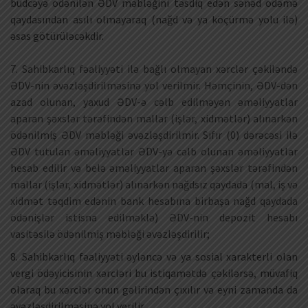
büdcəyə ödənilən ƏDV məbləğini təsdiq edən sənəd ödəmə
qaydasından asılı olmayaraq (nağd və ya köçürmə yolu ilə)
əsas götürüləcəkdir.
7. Sahibkarlıq fəaliyyəti ilə bağlı olmayan xərclər çəkiləndə
ƏDV-nin əvəzləşdirilməsinə yol verilmir. Həmçinin, ƏDV-dən
azad olunan, yaxud ƏDV-ə cəlb edilməyən əməliyyatlar
aparan şəxslər tərəfindən mallar (işlər, xidmətlər) alınarkən
ödənilmiş ƏDV məbləği əvəzləşdirilmir. Sıfır (0) dərəcəsi ilə
ƏDV tutulan əməliyyatlar ƏDV-yə cəlb olunan əməliyyatlar
hesab edilir və belə əməliyyatlar aparan şəxslər tərəfindən
mallar (işlər, xidmətlər) alınarkən nağdsız qaydada (mal, iş və
xidmət təqdim edənin bank hesabına birbaşa nağd qaydada
ödənişlər istisna edilməklə) ƏDV-nin depozit hesabı
vasitəsilə ödənilmiş məbləği əvəzləşdirilir;
8. Sahibkarlıq fəaliyyəti əyləncə və ya sosial xarakterli olan
vergi ödəyicisinin xərcləri bu istiqamətdə çəkilərsə, müvafiq
olaraq bu xərclər onun gəlirindən çıxılır və eyni zamanda da
əvəzləşdirilməsinə yol verilir.