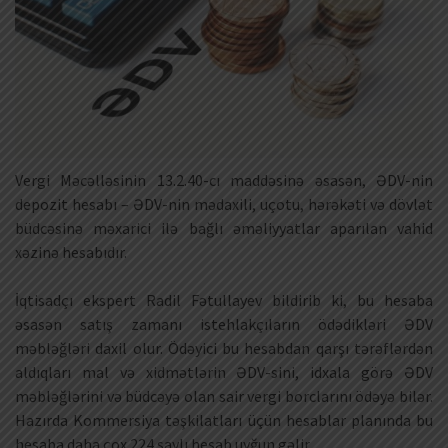
Vergi Məcəlləsinin 13.2.40-cı maddəsinə əsasən, ƏDV-nin
depozit hesabı – ƏDV-nin mədaxili, uçotu, hərəkəti və dövlət
büdcəsinə məxarici ilə bağlı əməliyyatlar aparılan vahid
xəzinə hesabıdır.
İqtisadçı ekspert Radil Fətullayev bildirib ki, bu hesaba
əsasən satış zamanı istehlakçıların ödədikləri ƏDV
məbləğləri daxil olur. Ödəyici bu hesabdan qarşı tərəflərdən
aldıqları mal və xidmətlərin ƏDV-sini, idxala görə ƏDV
məbləğlərini və büdcəyə olan sair vergi borclarını ödəyə bilər.
Hazırda Kommersiya təşkilatları üçün hesablar planında bu
hesaba daha çox 224 saylı hesab uyğun gəlir.