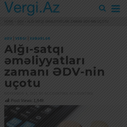
HOME
»
ƏDV
»
ALĞI-SATQI ƏMƏLIYYATLARI ZAMANI ƏDV-NIN UÇOTU
|
|
ƏDV
VERGI
XƏBƏRLƏR
Alğı-satqı
əməliyyatları
zamanı ƏDV-nin
uçotu
NOVEMBER 4, 2021
BY
ACCOUNTING ACCOUNTING
Post Views:
1,949