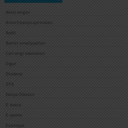
Aksiz vergisi
Amortizasiya ayırmaları
Audit
Barter əməliyyatları
Cari vergi ödəmələri
Digər
Dividend
DTA
Dünya Ölkələri
E-kassa
E-qaimə
Ezamiyyə