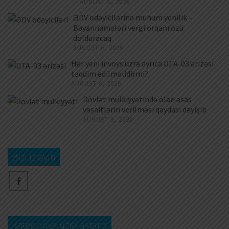
AUGUST 6, 2026
ƏDV ödəyicilərinə mühüm yenilik –
Bəyannamələri vergi orqanı özü
dolduracaq
AUGUST 6, 2026
Hər yeni invoys üzrə ayrıca DTA-03 ərizəsi
təqdim edilməlidirmi?
AUGUST 6, 2026
Dövlət mülkiyyətində olan əsas
vəsaitlərin verilməsi qaydası dəyişib
AUGUST 5, 2026
Bizi izləyin
Kateqoriya üzrə axtarış