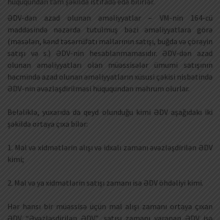
hüququndan tam şəkildə istifadə edə bilirlər.
ƏDV-dən azad olunan əməliyyatlar – VM-nin 164-cü
maddəsində nəzərdə tutulmuş bəzi əməliyyatlara görə
(məsələn, kənd təsərrüfatı mallarının satışı, buğda və çörəyin
satışı və s.) ƏDV-nin hesablanmamasıdır. ƏDV-dən azad
olunan əməliyyatları olan müəssisələr ümumi satışının
həcmində azad olunan əməliyyatların xüsusi çəkisi nisbətində
ƏDV-nin əvəzləşdirilməsi hüququndan məhrum olurlar.
Beləliklə, yuxarıda da qeyd olunduğu kimi ƏDV aşağıdakı iki
şəkildə ortaya çıxa bilər:
1. Mal və xidmətlərin alışı və idxalı zamanı əvəzləşdirilən ƏDV
kimi;
2. Mal və ya xidmətlərin satışı zamanı isə ƏDV öhdəliyi kimi.
Hər hansı bir müəssisə üçün mal alışı zamanı ortaya çıxan
ƏDV “Əvəzləşdirilən ƏDV”, satışı zamanı yaranan ƏDV isə