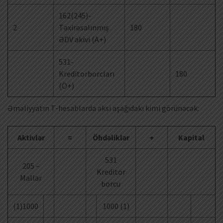
162(245)-
2
Təxirəsalınmış
180
ƏDV akivi (A+)
531-
Kreditorborcları
180
(Ö+)
Əməliyyatın T-hesablarda əksi aşağıdakı kimi görünəcək:
Aktivlər
=
Öhdəliklər
+
Kapital
531
205 –
Kreditor
Mallar
borcu
(1)1000
1000 (1)